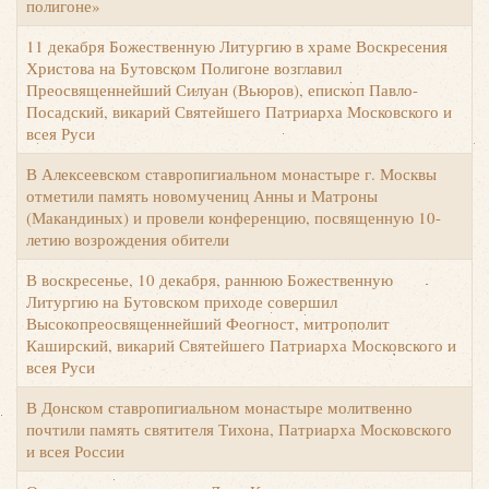
полигоне»
11 декабря Божественную Литургию в храме Воскресения
Христова на Бутовском Полигоне возглавил
Преосвященнейший Силуан (Вьюров), епископ Павло-
Посадский, викарий Святейшего Патриарха Московского и
всея Руси
В Алексеевском ставропигиальном монастыре г. Москвы
отметили память новомучениц Анны и Матроны
(Макандиных) и провели конференцию, посвященную 10-
летию возрождения обители
В воскресенье, 10 декабря, раннюю Божественную
Литургию на Бутовском приходе совершил
Высокопреосвященнейший Феогност, митрополит
Каширский, викарий Святейшего Патриарха Московского и
всея Руси
В Донском ставропигиальном монастыре молитвенно
почтили память святителя Тихона, Патриарха Московского
и всея России