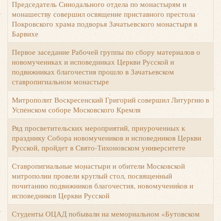
Председатель Синодального отдела по монастырям и
монашеству совершил освящение приставного престола
Покровского храма подворья Зачатьевского монастыря в
Барвихе
Первое заседание Рабочей группы по сбору материалов о
новомучениках и исповедниках Церкви Русской и
подвижниках благочестия прошло в Зачатьевском
ставропигиальном монастыре
Х
Митрополит Воскресенский Григорий совершил Литургию в
Успенском соборе Московского Кремля
Ряд просветительских мероприятий, приуроченных к
празднику Собора новомучеников и исповедников Церкви
Русской, пройдет в Свято-Тихоновском университете
Ставропигиальные монастыри и обители Московской
митрополии провели круглый стол, посвященный
почитанию подвижников благочестия, новомучеников и
исповедников Церкви Русской
Студенты ОЦАД побывали на мемориальном «Бутовском