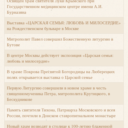
Освящен храм святителя Луки Крымского при
Государственном медицинском центре имени А.И.
Бурназяна
Выставка «ЦАРСКАЯ СЕМЬЯ: ЛЮБОВЬ И МИЛОСЕРДИЕ»
на Рождественском бульваре в Москве
Митрополит Павел совершил Божественную литургию в
Бутове
В центре Москвы действует экспозиция «Царская семья:
любовь и милосердие»
В храме Покрова Пресвятой Богородицы на Люберецких
полях открывается выставка о Царской семье
Первую Литургию совершили в новом храме в честь
священномученика Петра, митрополита Крутицкого, в
Бескудникове
Й
Память святителя Тихона, Патриарха Московского и всея
России, почтили в Донском ставропигиальном монастыре
Новый храм возводят в столице к 100-летию блаженной