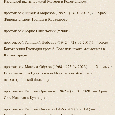
Казанской иконы Божией Матери в Коломенском
протоиерей Николай
Морозов (1952 - †04.07.2017 ) — Храм
Живоначальной Троицы в Карачарове
протоиерей Борис
Никольский (†2006)
протоиерей Геннадий
Нефедов (1942 - †28.07.2017 ) — Храм
Богоявления Господня храм б. Богоявленского монастыря в
Китай-городе
протоиерей
Максим
Обухов (1964 - †23.04.2023) — Храммч.
Вонифатия при Центральной Московской областной
психиатрической больнице
протоиерей Георгий
Ореханов (1962 - †20.01.2020 ) — Храм
Свт. Николая в Кузнецах
протоиерей Георгий
Очкалов (1936 - †02.07.2019 ) —