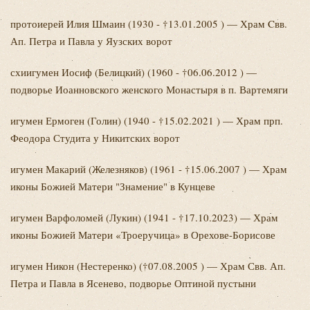
протоиерей Илия
Шмаин (1930 - †13.01.2005 ) — Храм Cвв.
Ап. Петра и Павла у Яузских ворот
схиигумен Иосиф
(Белицкий) (1960 - †06.06.2012 ) —
подворье Иоанновского женского Монастыря в п. Вартемяги
игумен Ермоген
(Голин) (1940 - †15.02.2021 ) — Храм прп.
Феодора Студита у Никитских ворот
игумен Макарий
(Железняков) (1961 - †15.06.2007 ) — Храм
иконы Божией Матери "Знамение" в Кунцеве
игумен Варфоломей
(Лукин) (1941 - †17.10.2023) — Храм
иконы Божией Матери «Троеручица» в Орехове-Борисове
игумен Никон
(Нестеренко) (†07.08.2005 ) — Храм Свв. Ап.
Петра и Павла в Ясенево, подворье Оптиной пустыни