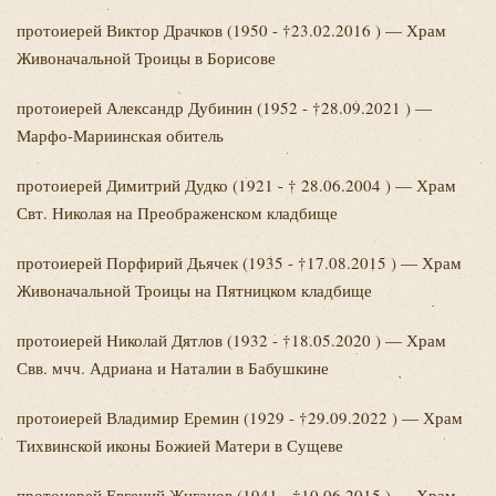
протоиерей Виктор
Драчков (1950 - †23.02.2016 ) — Храм
Живоначальной Троицы в Борисове
протоиерей Александр
Дубинин (1952 - †28.09.2021 ) —
Марфо-Мариинская обитель
протоиерей Димитрий
Дудко (1921 - † 28.06.2004 ) — Храм
Свт. Николая на Преображенском кладбище
протоиерей Порфирий
Дьячек (1935 - †17.08.2015 ) — Храм
Живоначальной Троицы на Пятницком кладбище
протоиерей Николай
Дятлов (1932 - †18.05.2020 ) — Храм
Свв. мчч. Адриана и Наталии в Бабушкине
протоиерей Владимир
Еремин (1929 - †29.09.2022 ) — Храм
Тихвинской иконы Божией Матери в Сущеве
протоиерей Евгений
Жиганов (1941 - †10.06.2015 ) — Храм