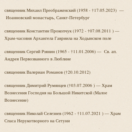
священник Михаил
Преображенский (1958 - †17.05.2023) —
Иоанновский монастырь, Санкт-Петербург
священник Константин
Прокопчук (1972 - †07.08.2011 ) —
Храм-часовня Архангела Гавриила на Ходынском поле
cвященник Сергий
Рзянин (1965 - †11.01.2006) — Св. ап.
Андрея Первозванного в Люблине
священник Валериан
Романов (†20.10.2012)
священник Димитрий
Румянцев (†03.07.2006 ) — Храм
Вознесения Господня на Большой Никитской (Малое
Вознесение)
священник Николай
Селезнев (1962 - †11.07.2021 ) — Храм
Спаса Нерукотворного на Сетуни