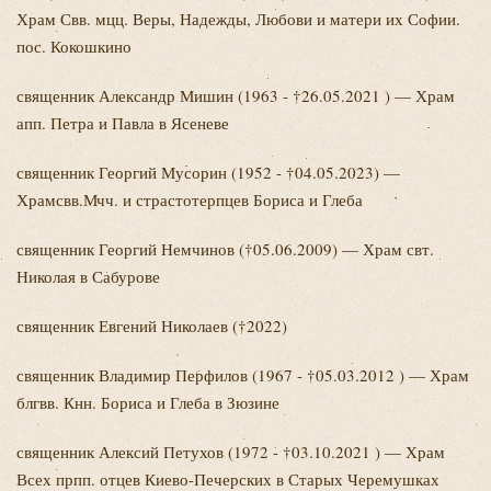
Храм Свв. мцц. Веры, Надежды, Любови и матери их Софии.
пос. Кокошкино
священник Александр
Мишин (1963 - †26.05.2021 ) — Храм
апп. Петра и Павла в Ясеневе
священник Георгий
Мусорин (1952 - †04.05.2023) —
Храмсвв.Мчч. и страстотерпцев Бориса и Глеба
священник Георгий
Немчинов (†05.06.2009) — Храм свт.
Николая в Сабурове
священник Евгений
Николаев (†2022)
священник Владимир
Перфилов (1967 - †05.03.2012 ) — Храм
блгвв. Кнн. Бориса и Глеба в Зюзине
священник Алексий
Петухов (1972 - †03.10.2021 ) — Храм
Всех прпп. отцев Киево-Печерских в Старых Черемушках