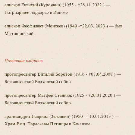
епископ Евтихий
(Курочкин) (1955 - †28.11.2022 ) —
Патриаршее подворье в Ишиме
епископ Феофилакт
(Моисеев) (1949 -†22.03. 2023 ) — быв.
Мытищинский.
Почившие клирики:
протопресвитер Виталий
Боровой (1916 - †07.04.2008 ) —
Богоявленский Елоховский собор
протопресвитер Матфей
Стаднюк (1925 - †26.01.2020 ) —
Богоявленский Елоховский собор
архимандрит Гавриил
(Зеленкин) (1950 - †10.01.2013 ) —
Храм Вмц. Параскевы Пятницы в Качалове