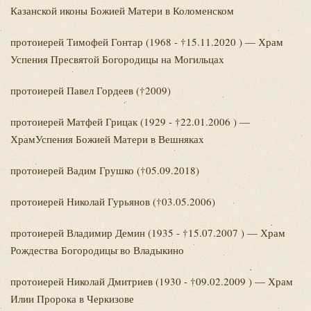
Казанской иконы Божией Матери в Коломенском
протоиерей Тимофей
Гонтар (1968 - †15.11.2020 ) — Храм
Успения Пресвятой Богородицы на Могильцах
протоиерей Павел
Гордеев (†2009)
протоиерей Матфей
Грицак (1929 - †22.01.2006 ) —
ХрамУспения Божией Матери в Вешняках
протоиерей Вадим
Грушко (†05.09.2018)
протоиерей Николай
Гурьянов (†03.05.2006)
протоиерей Владимир
Демин (1935 - †15.07.2007 ) — Храм
Рождества Богородицы во Владыкино
протоиерей Николай
Дмитриев (1930 - †09.02.2009 ) — Храм
Илии Пророка в Черкизове