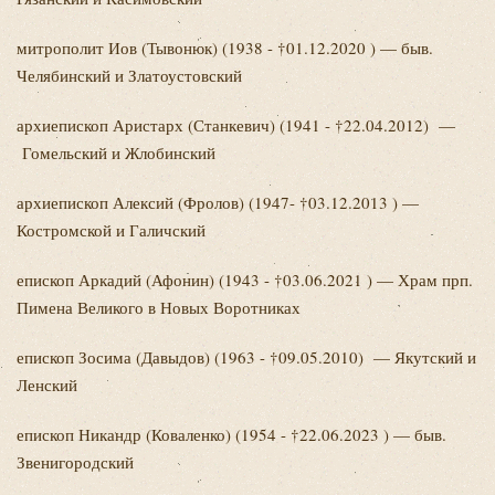
митрополит Иов
(Тывонюк) (1938 - †01.12.2020 ) — быв.
Челябинский и Златоустовский
архиепископ Аристарх
(Станкевич) (1941 - †22.04.2012) —
Гомельский и Жлобинский
архиепископ Алексий
(Фролов) (1947- †03.12.2013 ) —
Костромской и Галичский
епископ Аркадий
(Афонин) (1943 - †03.06.2021 ) — Храм прп.
Пимена Великого в Новых Воротниках
епископ Зосима
(Давыдов) (1963 - †09.05.2010) — Якутский и
Ленский
епископ Никандр
(Коваленко) (1954 - †22.06.2023 ) — быв.
Звенигородский