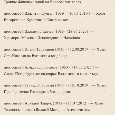
Троицы Живоначальной на Воробьёвых горах
протоиерей Валентин
Султан (1939 - †16.03.2019 ) — Храм
Воскресения Христова в Сокольниках
протоиерей Владимир
Сычев (1953- †28.06.2023) —
Хрампрп. Максима Исповедника в Нахабино
протоиерей Иоанн
Тараканов (1935 - †12.08.2017 ) — Храм
Свт. Николая на Рогожском кладбище
протоиерей Александр
Точилов (1953 - †17.07.2021 ) —
Санкт-Петербургское подворье Валаамского монастыря
протоиерей Геннадий
Трохин (1959 - †18.10.2019 ) — Храм
Преображения Господня в Богородском
протоиерей Аркадий
Тыщук (1931 - †11.07.2012 ) — Храм
Тихвинской иконы Божией Матери в Алексеевском