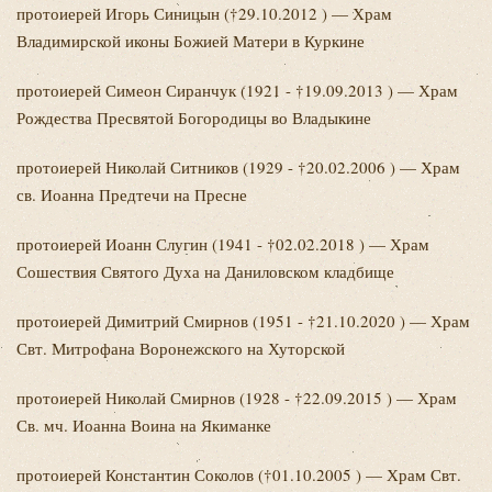
протоиерей Игорь
Синицын (†29.10.2012 ) — Храм
Владимирской иконы Божией Матери в Куркине
протоиерей Симеон
Сиранчук (1921 - †19.09.2013 ) — Храм
Рождества Пресвятой Богородицы во Владыкине
протоиерей Николай
Ситников (1929 - †20.02.2006 ) — Храм
св. Иоанна Предтечи на Пресне
протоиерей Иоанн
Слугин (1941 - †02.02.2018 ) — Храм
Сошествия Святого Духа на Даниловском кладбище
протоиерей Димитрий
Смирнов (1951 - †21.10.2020 ) — Храм
Свт. Митрофана Воронежского на Хуторской
протоиерей Николай
Смирнов (1928 - †22.09.2015 ) — Храм
Св. мч. Иоанна Воина на Якиманке
протоиерей Константин
Соколов (†01.10.2005 ) — Храм Свт.