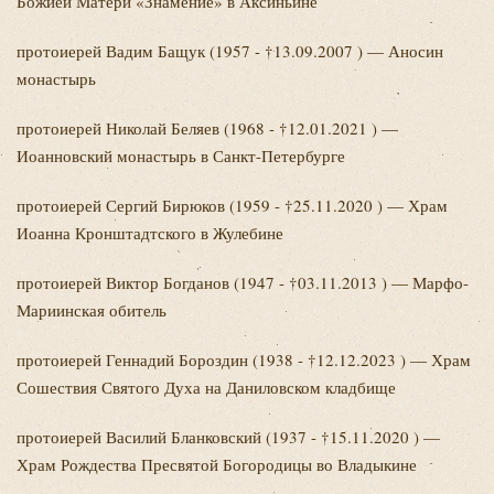
Божией Матери «Знамение» в Аксиньине
протоиерей Вадим
Бащук (1957 - †13.09.2007 ) — Аносин
монастырь
протоиерей Николай
Беляев (1968 - †12.01.2021 ) —
Иоанновский монастырь в Санкт-Петербурге
протоиерей Сергий
Бирюков (1959 - †25.11.2020 ) — Храм
Иоанна Кронштадтского в Жулебине
протоиерей Виктор
Богданов (1947 - †03.11.2013 ) — Марфо-
Мариинская обитель
протоиерей Геннадий
Бороздин (1938 - †12.12.2023 ) — Храм
Сошествия Святого Духа на Даниловском кладбище
протоиерей Василий
Бланковский (1937 - †15.11.2020 ) —
Храм Рождества Пресвятой Богородицы во Владыкине