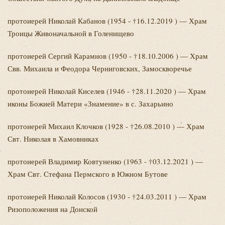
протоиерей Николай
Кабанов (1954 - †16.12.2019 ) — Храм
Троицы Живоначальной в Голенищево
протоиерей Сергий
Карамнов (1950 - †18.10.2006 ) — Храм
Свв. Михаила и Феодора Черниговских, Замоскворечье
протоиерей Николай
Киселев (1946 - †28.11.2020 ) — Храм
иконы Божией Матери «Знамение» в с. Захарьино
протоиерей Михаил
Клочков (1928 - †26.08.2010 ) — Храм
Свт. Николая в Хамовниках
протоиерей Владимир
Ковтуненко (1963 - †03.12.2021 ) —
Храм Свт. Стефана Пермского в Южном Бутове
протоиерей Николай
Колосов (1930 - †24.03.2011 ) — Храм
Ризоположения на Донской