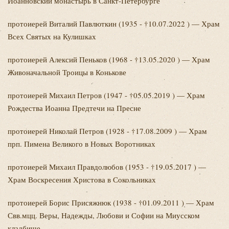
Иоанновский монастырь в Санкт-Петербурге
протоиерей Виталий
Павлюткин (1935 - †10.07.2022 ) — Храм
Всех Святых на Кулишках
протоиерей Алексий
Пеньков (1968 - †13.05.2020 ) — Храм
Живоначальной Троицы в Конькове
протоиерей Михаил
Петров (1947 - †05.05.2019 ) — Храм
Рождества Иоанна Предтечи на Пресне
протоиерей Николай
Петров (1928 - †17.08.2009 ) — Храм
прп. Пимена Великого в Новых Воротниках
протоиерей Михаил
Правдолюбов (1953 - †19.05.2017 ) —
Храм Воскресения Христова в Сокольниках
протоиерей Борис
Присяжнюк (1938 - †01.09.2011 ) — Храм
Свв.мцц. Веры, Надежды, Любови и Софии на Миусском
кладбище