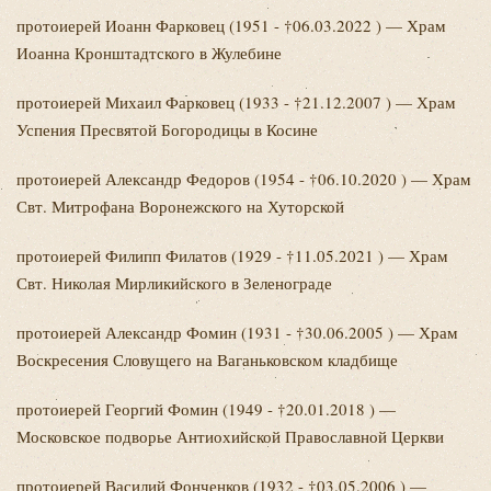
протоиерей Иоанн
Фарковец (1951 - †06.03.2022 ) — Храм
Иоанна Кронштадтского в Жулебине
протоиерей Михаил
Фарковец (1933 - †21.12.2007 ) — Храм
Успения Пресвятой Богородицы в Косине
протоиерей Александр
Федоров (1954 - †06.10.2020 ) — Храм
Свт. Митрофана Воронежского на Хуторской
протоиерей Филипп
Филатов (1929 - †11.05.2021 ) — Храм
Свт. Николая Мирликийского в Зеленограде
протоиерей Александр
Фомин (1931 - †30.06.2005 ) — Храм
Воскресения Словущего на Ваганьковском кладбище
протоиерей Георгий
Фомин (1949 - †20.01.2018 ) —
Московское подворье Антиохийской Православной Церкви
протоиерей Василий
Фонченков (1932 - †03.05.2006 ) —