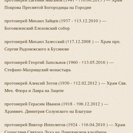
Покрова Пресвятой Богородицы на Городне
протоиерей Михаил
Зайцев (1937 - †13.12.2010 ) —
Богоявленский Елоховский собор
протоиерей Михаил
Залесский (†17.12.2008 ) — Храм прп.
Сергия Радонежского в Бусинове
протоиерей Георгий
Запольнов (1960 - †13.05.2016 ) —
Стефано-Махрищский монастырь
протоиерей Алексий
Зотов (1930 - †12.02.2012 ) — Храм Свв.
Мчч. Флора и Лавра на Зацепе
протоиерей Герасим
Иванов (1918 - †06.12.2012 ) —
Храмвмч. Димитрия Солунского на Благуше
протоиерей Виктор
Ипполитов (1924 - †16.04.2010 ) — Храм
Сошествия Святого Духа на Даниловском кладбище