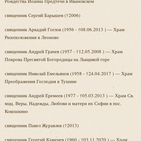
Рождества Иоанна Предтечи в Ивановском
священник Сергий
Барышев (†2006)
священник Аркадий
Гоглов (1956 - †08.06.2013 ) — Храм
Ризоположения в Леоново
священник Андрей
Грачев (1957 - †12.05.2008 ) — Храм
Покрова Пресвятой Богородицы на Лыщикой горе
священник Николай
Емельянов (1958 - †24.04.2017 ) — Храм
Преображения Господня в Тушине
священник Андрей
Еремеев (1977 - †05.03.2013 ) — Храм Св.
мцц. Веры, Надежды, Любови и матери их Софии в пос.
Кокошкино
священник Павел
Журавлев (†2013)
священник Георгий
Каменев (1960 - †03.11.2020 ) — Храм