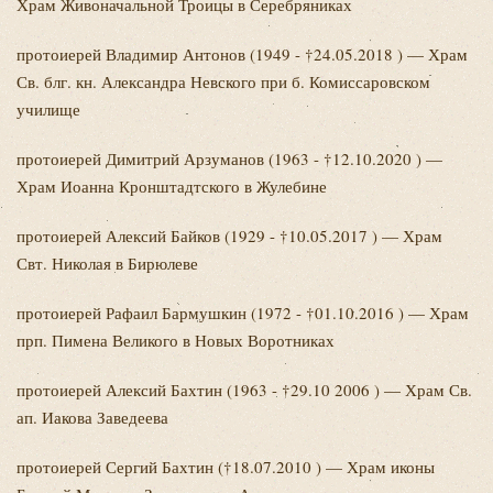
Храм Живоначальной Троицы в Серебряниках
протоиерей Владимир
Антонов (1949 - †24.05.2018 ) — Храм
Св. блг. кн. Александра Невского при б. Комиссаровском
училище
протоиерей Димитрий
Арзуманов (1963 - †12.10.2020 ) —
Храм Иоанна Кронштадтского в Жулебине
протоиерей Алексий
Байков (1929 - †10.05.2017 ) — Храм
Свт. Николая в Бирюлеве
протоиерей Рафаил
Бармушкин (1972 - †01.10.2016 ) — Храм
прп. Пимена Великого в Новых Воротниках
протоиерей Алексий
Бахтин (1963 - †29.10 2006 ) — Храм Св.
ап. Иакова Заведеева
протоиерей Сергий
Бахтин (†18.07.2010 ) — Храм иконы