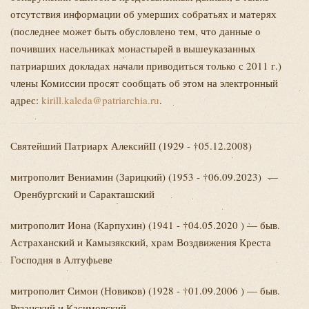
отсутствия информации об умерших собратьях и матерях
(последнее может быть обусловлено тем, что данные о
почивших насельниках монастырей в вышеуказанных
патриарших докладах начали приводиться только с 2011 г.)
члены Комиссии просят сообщать об этом на электронный
адрес:
kirill.kaleda@patriarchia.ru
.
Святейший Патриарх Алексий
II
(1929 -
†
05.12.2008)
митрополит Вениамин
(Зарицкий) (1953 - †06.09.2023) —
Оренбургский и Саракташский
митрополит Иона
(Карпухин) (1941 - †04.05.2020 ) — быв.
Астраханский и Камызякский, храм Воздвижения Креста
Господня в Алтуфьеве
митрополит Симон
(Новиков) (1928 - †01.09.2006 ) — быв.
Рязанский и Касимовский