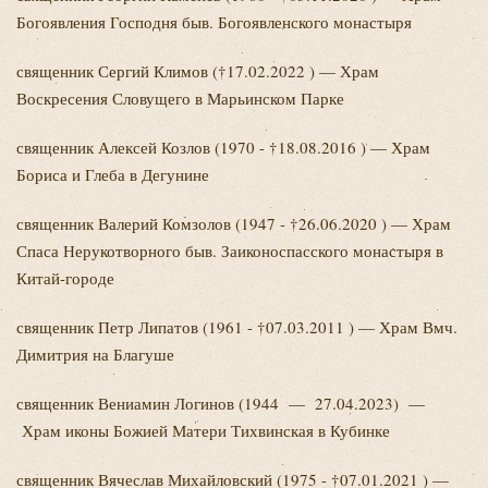
Богоявления Господня быв. Богоявленского монастыря
священник Сергий
Климов (†17.02.2022 ) — Храм
Воскресения Словущего в Марьинском Парке
священник Алексей
Козлов (1970 - †18.08.2016 ) — Храм
Бориса и Глеба в Дегунине
священник Валерий
Комзолов (1947 - †26.06.2020 ) — Храм
Спаса Нерукотворного быв. Заиконоспасского монастыря в
Китай-городе
священник Петр
Липатов (1961 - †07.03.2011 ) — Храм Вмч.
Димитрия на Благуше
священник Вениамин
Логинов (1944 — 27.04.2023) —
Храм иконы Божией Матери Тихвинская в Кубинке
священник Вячеслав
Михайловский (1975 - †07.01.2021 ) —