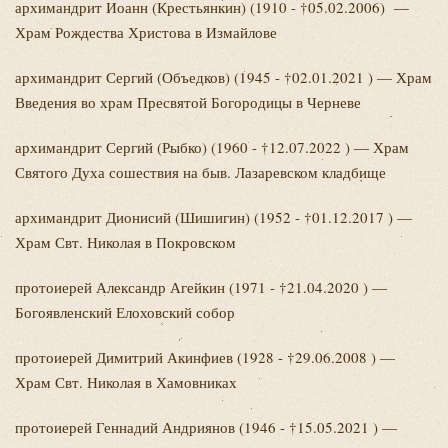
архимандрит Иоанн
(Крестьянкин) (1910 - †05.02.2006) —
Храм Рождества Христова в Измайлове
архимандрит Сергий
(Объедков) (1945 - †02.01.2021 ) — Храм
Введения во храм Пресвятой Богородицы в Черневе
архимандрит Сергий
(Рыбко) (1960 - †12.07.2022 ) — Храм
Святого Духа сошествия на быв. Лазаревском кладбище
архимандрит Дионисий
(Шишигин) (1952 - †01.12.2017 ) —
Храм Свт. Николая в Покровском
протоиерей Александр
Агейкин (1971 - †21.04.2020 ) —
Богоявленский Елоховский собор
протоиерей Димитрий
Акинфиев (1928 - †29.06.2008 ) —
Храм Свт. Николая в Хамовниках
протоиерей Геннадий
Андриянов (1946 - †15.05.2021 ) —