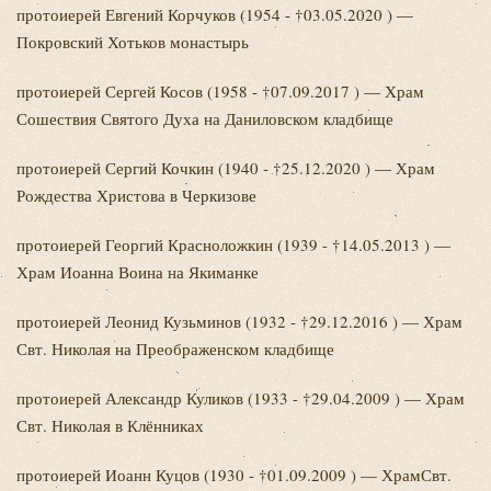
протоиерей Евгений
Корчуков (1954 - †03.05.2020 ) —
Покровский Хотьков монастырь
протоиерей Сергей
Косов (1958 - †07.09.2017 ) — Храм
Сошествия Святого Духа на Даниловском кладбище
протоиерей Сергий
Кочкин (1940 - †25.12.2020 ) — Храм
Рождества Христова в Черкизове
протоиерей Георгий
Красноложкин (1939 - †14.05.2013 ) —
Храм Иоанна Воина на Якиманке
протоиерей Леонид
Кузьминов (1932 - †29.12.2016 ) — Храм
Свт. Николая на Преображенском кладбище
протоиерей Александр
Куликов (1933 - †29.04.2009 ) — Храм
Свт. Николая в Клённиках
протоиерей Иоанн
Куцов (1930 - †01.09.2009 ) — ХрамСвт.