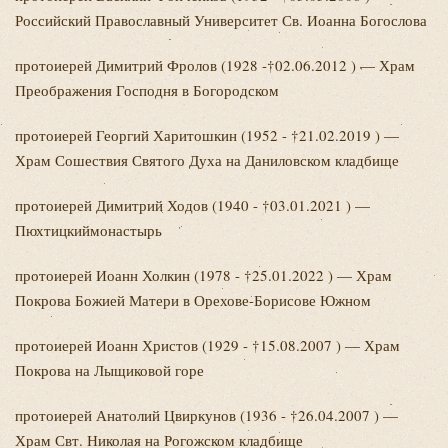
Российский Православный Университет Св. Иоанна Богослова
протоиерей Димитрий
Фролов (1928 -†02.06.2012 ) — Храм
Преображения Господня в Богородском
протоиерей Георгий
Харитошкин (1952 - †21.02.2019 ) —
Храм Сошествия Святого Духа на Даниловском кладбище
протоиерей Димитрий
Ходов (1940 - †03.01.2021 ) —
Пюхтицкиймонастырь
протоиерей Иоанн
Холкин (1978 - †25.01.2022 ) — Храм
Покрова Божией Матери в Орехове-Борисове Южном
протоиерей Иоанн
Христов (1929 - †15.08.2007 ) — Храм
Покрова на Лыщиковой горе
протоиерей Анатолий
Цвиркунов (1936 - †26.04.2007 ) —
Храм Свт. Николая на Рогожском кладбище