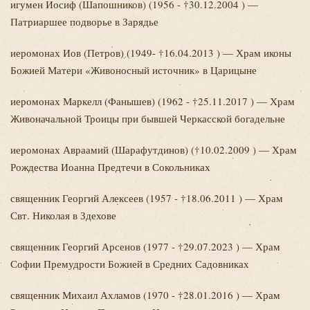
игумен Иосиф
(Шапошников) (1956 - †30.12.2004 ) —
Патриаршее подворье в Зарядье
иеромонах Иов
(Петров) (1949- †16.04.2013 ) — Храм иконы
Божией Матери «Живоносный источник» в Царицыне
иеромонах Маркелл
(Фанышев) (1962 - †25.11.2017 ) — Храм
Живоначальной Троицы при бывшей Черкасской богадельне
иеромонах Авраамий
(Шарафутдинов) (†10.02.2009 ) — Храм
Рождества Иоанна Предтечи в Сокольниках
священник Георгий
Алексеев (1957 - †18.06.2011 ) — Храм
Свт. Николая в Здехове
священник Георгий
Арсенов (1977 - †29.07.2023 ) — Храм
Софии Премудрости Божией в Средних Садовниках
священник Михаил
Ахламов (1970 - †28.01.2016 ) — Храм