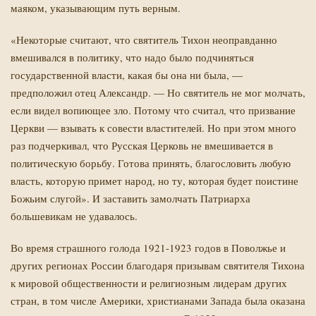
маяком, указывающим путь верным.
«Некоторые считают, что святитель Тихон неоправданно
вмешивался в политику, что надо было подчиняться
государственной власти, какая бы она ни была, —
предположил отец Александр. — Но святитель не мог молчать,
если видел вопиющее зло. Потому что считал, что призвание
Церкви — взывать к совести властителей. Но при этом много
раз подчеркивал, что Русская Церковь не вмешивается в
политическую борьбу. Готова принять, благословить любую
власть, которую примет народ, но ту, которая будет поистине
Божьим слугой». И заставить замолчать Патриарха
большевикам не удавалось.
Во время страшного голода 1921-1923 годов в Поволжье и
других регионах России благодаря призывам святителя Тихона
к мировой общественности и религиозным лидерам других
стран, в том числе Америки, христианами Запада была оказана