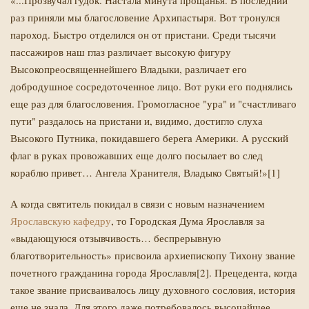
«...Прозвучал гудок. Настала минута прощанья. В последний
раз приняли мы благословение Архипастыря. Вот тронулся
пароход. Быстро отделился он от пристани. Среди тысячи
пассажиров наш глаз различает высокую фигуру
Высокопреосвященнейшего Владыки, различает его
добродушное сосредоточенное лицо. Вот руки его поднялись
еще раз для ­благословения. Громогласное "ура" и "счастливаго
пути" раздалось на пристани и, видимо, достигло слуха
Высокого Путника, покидавшего берега Америки. А русский
флаг в руках провожавших еще долго посылает во след
кораблю привет… Ангела Хранителя, Владыко Святый!»[1]
А когда святитель покидал в связи с новым назначением
Ярославскую кафедру
, то Городская Дума Ярославля за
«выдающуюся отзывчивость… беспрерывную
благотворительность» присвоила архиепископу Тихону звание
почетного гражданина города Ярославля[2]. Прецедента, когда
такое звание присваивалось лицу духовного сословия, история
еще не знала. Для этого даже потребовалось высочайшее