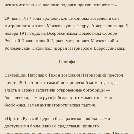
исключительно «за военные подвиги против неприятеля».
29 июня 1917 года архиепископ Тихон был возведен в сан
митрополита и занял Московскую кафедру. А через полгода, 5
ноября 1917 года, на Всероссийском Поместном Соборе
Русской Православной Церкви митрополит Московский и
Коломенский Тихон был избран Патриархом Всероссийским.
Голгофа
Святейший Патриарх Тихон возглавил Патриарший престол
спустя 200 лет, в тот самый исторический момент, когда
власть в стране захватили откровенные богоборцы —
большевики, самая русофобская в тот момент и самая
безбожная, самая антипатриотическая партия.
«Против Русской Церкви была развязана война всеми
доступными большевикам средствами, принято
дискриминационное антицерковное законодательство, Церковь