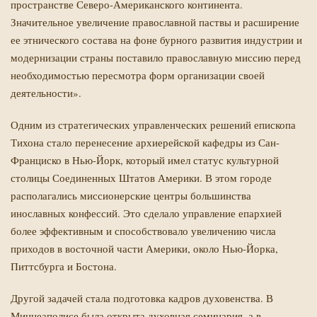
пространстве Северо-Американского континента.
Значительное увеличение православной паствы и расширение
ее этнического состава на фоне бурного развития индустрии и
модернизации страны поставило православную миссию перед
необходимостью пересмотра форм организации своей
деятельности».
Одним из стратегических управленческих решений епископа
Тихона стало перенесение архиерейской кафедры из Сан-
Франциско в Нью-Йорк, который имел статус культурной
столицы Соединенных Штатов Америки. В этом городе
располагались миссионерские центры большинства
инославных конфессий. Это сделало управление епархией
более эффективным и способствовало увеличению числа
приходов в восточной части Америки, около Нью-Йорка,
Питтсбурга и Бостона.
Другой задачей стала подготовка кадров духовенства. В
Миннеаполисе была открыта духовная семинария, а в