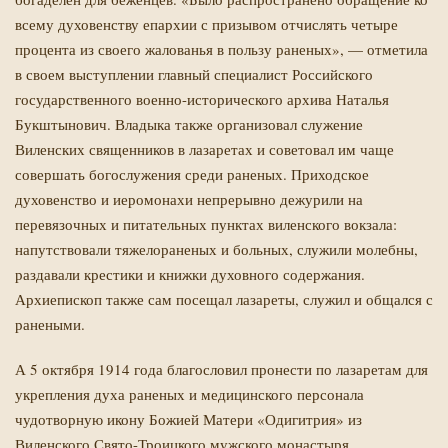
всему духовенству епархии с призывом отчислять четыре
процента из своего жалованья в пользу раненых», — отметила
в своем выступлении главный специалист Российского
государственного военно-исторического архива Наталья
Букштынович. Владыка также организовал служение
Виленских священников в лазаретах и советовал им чаще
совершать богослужения среди раненых. Приходское
духовенство и иеромонахи непрерывно дежурили на
перевязочных и питательных пунктах виленского вокзала:
напутствовали тяжелораненых и больных, служили молебны,
раздавали крестики и книжки духовного содержания.
Архиепископ также сам посещал лазареты, служил и общался с
ранеными.
А 5 октября 1914 года благословил пронести по лазаретам для
укрепления духа раненых и медицинского персонала
чудотворную икону Божией Матери «Одигитрия» из
Виленского Свято-Троицкого мужского монастыря.