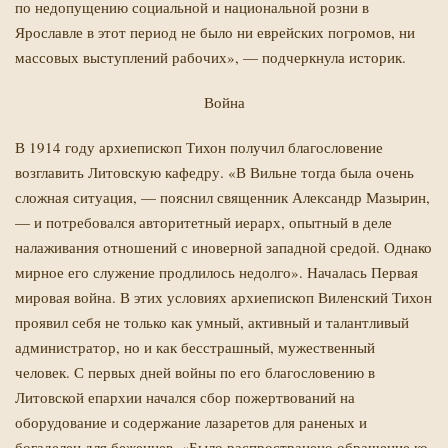
по недопущению социальной и нацио­нальной розни в
Ярославле в этот период не было ни еврейских погромов, ни
массовых выступлений рабочих», — подчеркнула историк.
Война
В 1914 году архиепископ Тихон получил благословение
возглавить Литовскую кафед­ру. «В Вильне тогда была очень
сложная ситуация, — пояснил священник Александр Мазырин,
— и потребовался авторитетный иерарх, опытный в деле
налаживания отношений с иноверной западной средой. Однако
мирное его служение продлилось недолго». Началась Первая
мировая война. В этих условиях архиепископ Виленский Тихон
проявил себя не только как умный, активный и талантливый
администратор, но и как бесстрашный, мужественный
человек. С первых дней войны по его благословению в
Литовской епархии начался сбор пожертвований на
оборудование и содержание лазаретов для раненых и
богаделен для беженцев. «Было распространено обращение ко