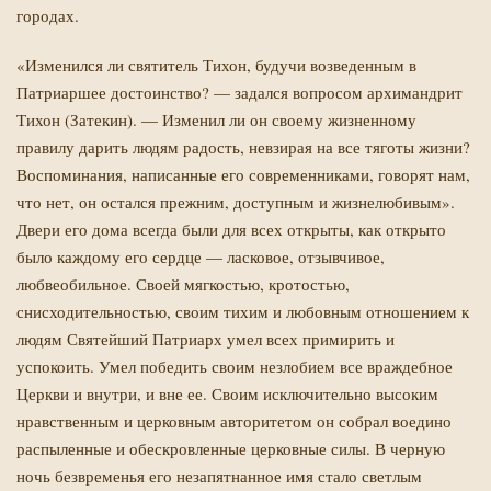
городах.
«Изменился ли святитель Тихон, будучи возведенным в
Патриаршее достоинство? — задался вопросом архимандрит
Тихон (Затекин). — Изменил ли он своему жизненному
правилу дарить людям радость, невзирая на все тяготы жизни?
Воспоминания, написанные его современниками, говорят нам,
что нет, он остался прежним, доступным и жизнелюбивым».
Двери его дома всегда были для всех открыты, как открыто
было каждому его сердце — ласковое, отзывчивое,
любвеобильное. Своей мягкостью, кротостью,
снисходительностью, своим тихим и любовным отношением к
людям Святейший Патриарх умел всех примирить и
успокоить. Умел победить своим незлобием все враждебное
Церкви и внутри, и вне ее. Своим исключительно высоким
нравственным и церковным авторитетом он собрал воедино
распыленные и обескровленные церковные силы. В черную
ночь безвременья его незапятнанное имя стало светлым