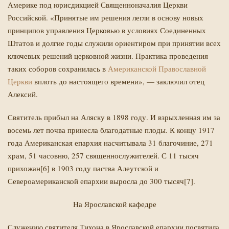
Америке под юрисдикцией Священноначалия Церкви
Российской. «Принятые им решения легли в основу новых
принципов управления Церковью в условиях Соединенных
Штатов и долгие годы служили ориентиром при принятии всех
ключевых решений церковной жизни. Практика проведения
таких соборов сохранилась в
Американской Православной
Церкви
вплоть до настоящего времени», — заключил отец
Алексий.
Святитель прибыл на Аляску в 1898 году. И взрыхленная им за
восемь лет почва принесла благодатные плоды. К концу 1917
года Американская епархия насчитывала 31 благочиние, 271
храм, 51 часовню, 257 священно­служителей. С 11 тысяч
прихожан[6] в 1903 году паства Алеутской и
Североамериканской епархии выросла до 300 тысяч[7].
На Ярославской кафедре
Служению святителя Тихона в Ярославской епархии посвятила