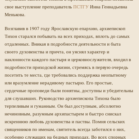
свое выступление преподаватель
ПСТГУ
Инна Геннадьевна
Менькова.
Возглавив в 1907 году Ярославскую епархию, архиепископ
Тихон старался побывать на всех приходах, вплоть до самых
отдаленных. Вникая в подробности деятельности и быта
своего духовенства и причта, он уяснял характер и
наклонности каждого пастыря и церковно­служителя, входил в
подробности приходской жизни, стремясь в первую очередь
посетить те места, где требовались поддержка неопытному
или вразумление нерадивому пастырю. Его простые,
сердечные проповеди были понятны, доступны и убедительны
для слушавших. Руководство архиепископа Тихона было
терпеливым и гуманным. Он был доступным, абсолютно
нечиновным, разумным архипастырем и быстро снискал
искреннюю любовь духовенства и паствы. Помня сельских
священников по именам, святитель всегда заботился о них,
особенно служащих на бедных приходах. Во всех спорных