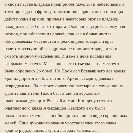
о своей пастве владыка предпринял тяжелый и небезопасный
труд проезда по фронту, попутно посещая окопы и приходы
действующей армии, причем в некоторых окопах владыка
находился в 150 шагах от врага. Опасность угрожала ему и вне
окопов, при обозрении церквей, так как в большинстве
обозреваемых местностей в редкий день коварный враг
налетом воздушной эскадрильи не причиняет вред, а то и
смерть мирному населению. И даже в день посещения
владыкою местечка М. — после его отъезда — на местечко
было сброшено 26 бомб. Но Промысл Всевышнего все время
хранил дорогого и благостного Архипастыря здравым и
невредимым». За самоотверженное пастырское служение на
фронте святитель Тихон был отмечен верховным
главнокомандующим Русской армии. К ордену святого
благоверного князя Александра Невского ему были
пожалованы «мечи» — особое дополнение в виде скрещенных
мечей. Лица духовного звания удостаивались этого знака
крайне редко, поскольку эта награда жаловалась