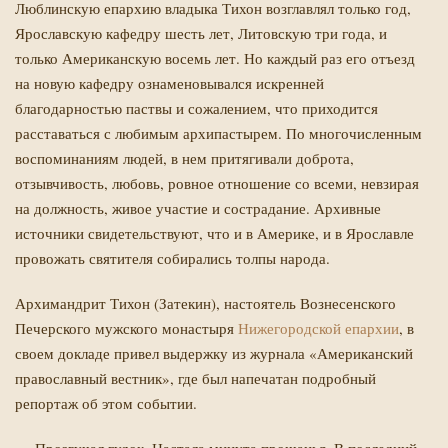
Люблинскую епархию владыка Тихон возглавлял только год,
Ярославскую кафедру шесть лет, Литовскую три года, и
только Американскую восемь лет. Но каждый раз его отъезд
на новую кафедру ознаменовывался искренней
благодарностью паствы и сожалением, что приходится
расставаться с любимым архипастырем. По многочисленным
воспоминаниям людей, в нем притягивали доброта,
отзывчивость, любовь, ровное отношение со всеми, невзирая
на должность, живое участие и сострадание. Архивные
источники свидетельствуют, что и в Америке, и в Яро­славле
провожать святителя собирались толпы народа.
Архимандрит Тихон (Затекин), настоятель Вознесенского
Печерского мужского монастыря
Нижегородской епархии
, в
своем докладе привел выдержку из журнала «Американский
православный вестник», где был напечатан подробный
репортаж об этом событии.