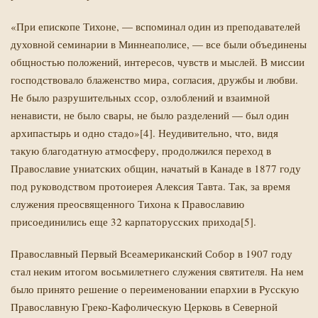
«При епископе Тихоне, — вспоминал один из преподавателей
духовной семинарии в Миннеаполисе, — все были объединены
общностью положений, интересов, чувств и мыслей. В миссии
господствовало блаженство мира, согласия, дружбы и любви.
Не было разрушительных ссор, озлоблений и взаимной
ненависти, не было свары, не было разделений — был один
архипастырь и одно стадо»[4]. Неудивительно, что, видя
такую благодатную атмосферу, продолжился переход в
Православие униатских общин, начатый в Канаде в 1877 году
под руководством протоиерея Алексия Тавта. Так, за время
служения преосвященного Тихона к Православию
присоединились еще 32 карпаторусских прихода[5].
Православный Первый Всеамериканский Собор в 1907 году
стал неким итогом восьмилетнего служения святителя. На нем
было принято решение о переименовании епархии в Русскую
Православную Греко-Кафолическую Церковь в Северной