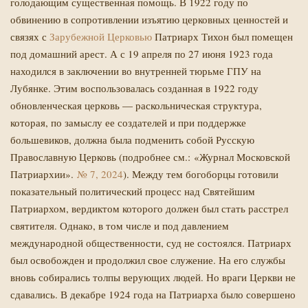
голодающим существенная помощь. В 1922 году по
обвинению в сопротивлении изъятию церковных ценностей и
связях с
Зарубежной Церковью
Патриарх Тихон был помещен
под домашний арест. А с 19 апреля по 27 июня 1923 года
находился в заключении во внутренней тюрьме ГПУ на
Лубянке. Этим воспользовалась созданная в 1922 году
обновленческая церковь — раскольническая структура,
которая, по замыслу ее создателей и при поддержке
большевиков, должна была подменить собой Русскую
Православную Церковь (подробнее см.: «Журнал Московской
Патриархии».
№ 7, 2024
). Между тем богоборцы готовили
показательный политический процесс над Святейшим
Патриархом, вердиктом которого должен был стать расстрел
святителя. Однако, в том числе и под давлением
международной общественности, суд не состоялся. Патриарх
был освобожден и продолжил свое служение. На его службы
вновь собирались толпы верующих людей. Но враги Церкви не
сдавались. В декабре 1924 года на Патриарха было совершено