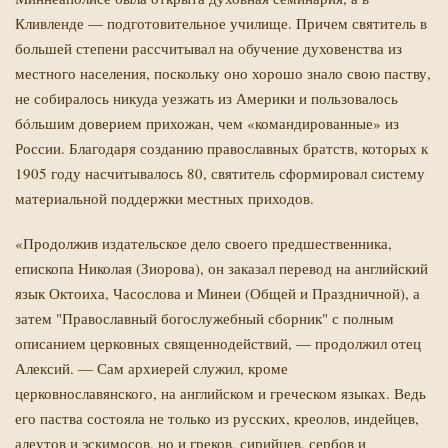
Кливленде — подготовительное училище. Причем святитель в
большей степени рассчитывал на обучение духовенства из
местного населения, поскольку оно хорошо знало свою паству,
не собиралось никуда уезжать из Америки и пользовалось
бóльшим доверием прихожан, чем «командированные» из
России. Благодаря созданию православных братств, которых к
1905 году насчитывалось 80, святитель сформировал систему
материальной поддержки местных приходов.
«Продолжив издательское дело своего предшественника,
епископа Николая (Зиорова), он заказал перевод на английский
язык Октоиха, Часослова и Минеи (Общей и Праздничной), а
затем "Православный богослужебный сборник" с полным
описанием церковных священнодействий, — продолжил отец
Алексий. — Сам архиерей служил, кроме
церковнославянского, на английском и греческом языках. Ведь
его паства состояла не только из русских, креолов, индейцев,
алеутов и эскимосов, но и греков, сирийцев, сербов и