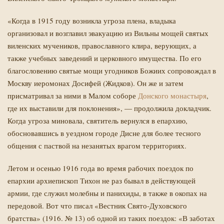
«Когда в 1915 году возникла угроза плена, владыка
организовал и возглавил эвакуацию из Вильны мощей святых
виленских мучеников, православного клира, верующих, а
также учебных заведений и церковного имущества. По его
благословению святые мощи угодников Божиих сопровождал в
Москву иеромонах Досифей (Жидков). Он же и затем
присматривал за ними в Малом соборе
Донского монастыря
,
где их выставили для поклонения», — продолжила докладчик.
Когда угроза миновала, святитель вернулся в епархию,
обосновавшись в уездном городе Дисне для более тесного
общения с паствой на незанятых врагом территориях.
Летом и осенью 1916 года во время рабочих поездок по
епархии архиепископ Тихон не раз бывал в действующей
армии, где служил молебны и панихиды, в также в окопах на
передовой. Вот что писал «Вестник Свято-Духовского
братства» (1916. № 13) об одной из таких поездок: «В заботах