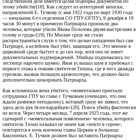
следственном деле имеется целая подборка документов по
этому убийству[18]. Как следует из агентурной записки,
направленной Е. Тучкову (с мая 1922 года по март 1930 года
— начальник 6-го отделения СО ГПУ-ОГПУ), 9 декабря в 19
часов 30 минут в приемную Патриарха проникли два
человека, которые убили Якова Полозова двумя выстрелами в
голову и грудь»[19]. По Москве сразу же стали
распространяться слухи о том, что целью нападения был сам
Патриарх, а келейник был убит, защищая его. Это мнение в
церковной среде бытует и до сих пор, хотя оно не имеет
документальных подтверждений. Убийцы поднимались по
лестнице нарочито шумно. Яков услышал шум и прибежал с
первого этажа к покоям святителя Тихона, где в него дважды
стреляли, вызвав большую кровопотерю, что должно было
дополнительно шокировать Патриарха.
Как вспоминала жена убитого, «моментально приехали
сотрудники ГПУ во главе с Тучковым (очевидно, что они
ждали развязки неподалеку), который сразу же заявил, что
здесь дело рук белогвардейцев»[20]. Поиск убийц фактически
не велся. Через четыре месяца, 7 апреля 1925 года, этот же
сценарий с «моментальным появлением» человека, которого
святитель Тихон называл не иначе как «некто в сером»,
повторится в ночь кончины главы Церкви в больнице
Бакуниных. Е. Тучков должен был заставить Патриарха