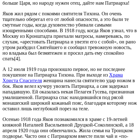
больше Царя, но народу нужен отец, дайте нам Патриарха!
Яков жил рядом с покоями святителя Тихона. Он очень
тщательно оберегал его от любой опасности, а это были те
смутные годы, когда духовенство убивали самыми
изощренными способами. В 1918 году, когда Яков узнал, что в
Москву из Кронштадта приехали матросы, намереваясь, по
слухам, «арестовать Патриарха и увезти его с собой», он рано
утром разбудил Святейшего и сообщил тревожную новость,
но владыка был безмятежен и просил дать ему спокойно
спать[4].
А 12 июля 1919 года произошло первое, но не последнее
покушение на Патриарха Тихона. При выходе из
Храма
Христа Спасителя
женщина нанесла святителю удар ножом в
бок. Яков велел кучеру увозить Патриарха, а сам задержал
нападавшую. Ей оказалась некая Пелагея Гусева, признанная
умалишенной. Патриарха спас находившийся под рясой
монашеский широкий кожаный пояс, благодаря которому нож
оставил лишь неглубокий порез на теле.
Осенью 1918 года Яков познакомился в храме с 19‑летней
княжной Наталией Васильевной Друцкой-Соколинской, а 18
апреля 1920 года они обвенчались. Жила семья на Троицком
подворье. Часто они с Патриархом вместе пили чай и «по-