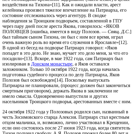
воздействия на Тихона»[11]. Как и ожидали власти, арест
келейника произвел тяжелое впечатление на Патриарха, его
состояние отслеживалось через агентуру. В сводке
наблюдения за Троицким подворьем, составленной в ГПУ
через пару дней после ареста Якова, говорилось: «ЯКОВ
ПОЛОВЦЕВ [ошибка, имеется в виду Полозов. —
Свящ. Д.С.
]
был тайным сыном Тихона, он был с ним все время, играл
очень важную роль во время его служения в Ярославле»[12].
В одной из бесед на подворье Патриарх говорил: «Яков
попадет в это дело. Не знаю, мучает это дело меня, за что его
посадили»[13]. Вскоре, в мае 1922 года, сам Патриарх был
изолирован в
Донском монастыре
, а Яков оставался
заложником. Только 10 октября 1922 года, когда началась
подготовка судебного процесса по делу Патриарха, Яков
Полозов был освобожден[14]. Поскольку выпускать
Патриарха не планировали, (процесс должен был закончиться
смертным приговором), держать Якова в заключении не
имело смысла. Одновременно выпустили и других
насельников Троицкого подворья, арестованных вместе с ним.
24 октября 1922 года у Полозовых родился сын, названный в
честь Зосимовского старца Алексия. Патриарх стал крестным
отцом мальчика, и, возможно, лично участвовал в Крещении,
если оно состоялось после 27 июня 1923 года, когда святитель
Тихон получил свободу. А.Я. Полозов прожил более 80 лет и