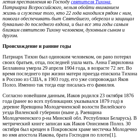
летия преставления ко Господу
святителя Тихона
,
Патриарха Всероссийского, нельзя обойти вниманием
жизнь и служение того, кто 22 года находился рядом с ним,
помогал обеспечивать быт Святейшего, оберегал и защищал
буквально до последнего вздоха, и был все эти годы самым
близким святителю Тихону человеком, духовным сыном и
другом.
Происхождение и ранние годы
Патриарх Тихон был одиноким человеком, он рано потерял
своих братьев, отца, последней ушла мать. Анна Гавриловна
Беллавина умерла 29 апреля 1904 года, в возрасте 72 лет. Во
время последнего при жизни матери приезда епископа Тихона
в Россию из США, в 1903 году, его уже сопровождал Яков
Полоз. Именно так тогда еще писалась его фамилия.
Согласно новейшим данным, Иаков родился 23 октября 1876
года (ранее во всех публикациях указывался 1879 год) в
деревне Яревщина Молодечненской волости Вилейского
уезда Виленской губернии (ныне д. Раевщина
Молодечненского р-на Минской обл. Республики Беларусь). В
метрический книге записан как Иаков Онисимов Полоз. 30
октября был крещен в Покровском храме местечка Молодечно
во имя апостола Иакова, брата Господня по плоти[1].