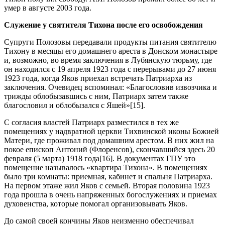
умер в августе 2003 года.
Служение у святителя Тихона после его освобождения
Супруги Полозовы передавали продукты питания святителю
Тихону в месяцы его домашнего ареста в Донском монастыре
и, возможно, во время заключения в Лубянскую тюрьму, где
он находился с 19 апреля 1923 года с перерывами до 27 июня
1923 года, когда Яков приехал встречать Патриарха из
заключения. Очевидец вспоминал: «Благословив извозчика и
трижды облобызавшись с ним, Патриарх затем также
благословил и облобызался с Яшей»[15].
С согласия властей Патриарх разместился в тех же
помещениях у надвратной церкви Тихвинской иконы Божией
Матери, где проживал под домашним арестом. В них жил на
покое епископ Антоний (Флоренсов), скончавшийся здесь 20
февраля (5 марта) 1918 года[16]. В документах ГПУ это
помещение называлось «квартира Тихона». В помещениях
было три комнаты: приемная, кабинет и спальня Патриарха.
На первом этаже жил Яков с семьей. Вторая половина 1923
года прошла в очень напряженных богослужениях и приемах
духовенства, которые помогал организовывать Яков.
До самой своей кончины Яков неизменно обеспечивал