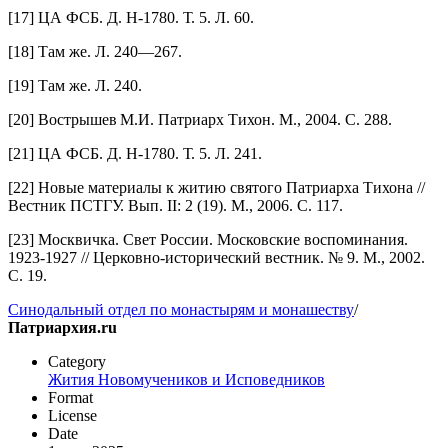
[17] ЦА ФСБ. Д. Н‑1780. Т. 5. Л. 60.
[18] Там же. Л. 240—267.
[19] Там же. Л. 240.
[20] Вострышев М.И. Патриарх Тихон. М., 2004. С. 288.
[21] ЦА ФСБ. Д. Н‑1780. Т. 5. Л. 241.
[22] Новые материалы к житию святого Патриарха Тихона //
Вестник ПСТГУ. Вып. II: 2 (19). М., 2006. С. 117.
[23] Москвичка. Свет России. Московские воспоминания.
1923-1927 // Церковно-­исторический вестник. № 9. М., 2002.
С. 19.
Синодальный отдел по монастырям и монашеству
/
Патриархия.ru
Category
Жития Новомучеников и Исповедников
Format
License
Date