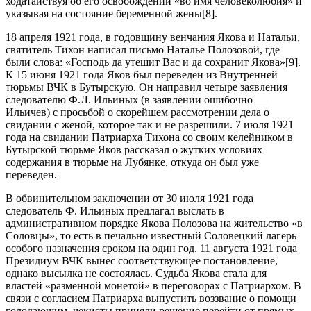
ходатайствуя об его освобождении «во имя человеколюбия» и
указывая на состояние беременной жены[8].
18 апреля 1921 года, в годовщину венчания Якова и Натальи,
святитель Тихон написал письмо Наталье Полозовой, где
были слова: «Господь да утешит Вас и да сохранит Якова»[9].
К 15 июня 1921 года Яков был переведен из Внутренней
тюрьмы ВЧК в Бутырскую. Он направил четыре заявления
следователю Ф.Л. Ильиных (в заявлении ошибочно —
Ильичев) с просьбой о скорейшем рассмотрении дела о
свидании с женой, которое так и не разрешили. 7 июля 1921
года на свидании Патриарха Тихона со своим келейником в
Бутырской тюрьме Яков рассказал о жутких условиях
содержания в тюрьме на Лубянке, откуда он был уже
переведен.
В обвинительном заключении от 30 июля 1921 года
следователь Ф. Ильиных предлагал выслать в
административном порядке Якова Полозова на жительство «в
Соловцы», то есть в печально известный Соловецкий лагерь
особого назначения сроком на один год. 11 августа 1921 года
Президиум ВЧК вынес соответствующее постановление,
однако высылка не состоялась. Судьба Якова стала для
властей «разменной монетой» в переговорах с Патриархом. В
связи с согласием Патриарха выпустить воззвание о помощи
голодающим, чекисты приняли решение перейти от прямых