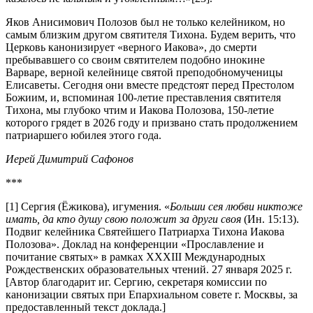
Яков Анисимович Полозов был не только келейником, но
самым близким другом святителя Тихона. Будем верить, что
Церковь канонизирует «верного Иакова», до смерти
пребывавшего со своим святителем подобно инокине
Варваре, верной келейнице святой преподобномученицы
Елисаветы. Сегодня они вместе предстоят перед Престолом
Божиим, и, вспоминая 100‑летие преставления святителя
Тихона, мы глубоко чтим и Иакова Полозова, 150‑летие
которого грядет в 2026 году и призвано стать продолжением
патриаршего юбилея этого года.
Иерей Димитрий Сафонов
***
[1] Сергия (Ёжикова), игумения. «
Больши сея любви никтоже
имать, да кто душу свою положит за други своя
(Ин. 15:13).
Подвиг келейника Святейшего Патриарха Тихона Иакова
Полозова». Доклад на конференции «Прославление и
почитание святых» в рамках XXXIII Международных
Рождественских образовательных чтений. 27 января 2025 г.
[Автор благодарит иг. Сергию, секретаря комиссии по
канонизации святых при Епархиальном совете г. Москвы, за
предоставленный текст доклада.]