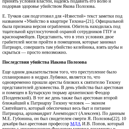
принять условия властей, надеясь подавить его волю и
подорвав здоровье убийством Якова Полозова.
Е. Тучков сам подготовил для «Известий» текст заметки под
названием «Убийство в квартире Тихона»[21]. Официальной
была признана версия ограбления. Обитель находилась под
тщательной круглосуточной охраной сотрудников ГПУ и
красноармейцев. Представить, что в этих условиях двое
грабителей могли пройти в помещения, которые занимал
Патриарх, совершить там убийство келейника, взять шубы и
скрыться — просто невозможно.
Последствия убийства Иакова Полозова
Еще одним доказательством того, что преступление было
спланировано в недрах Лубянки, является то, что
одновременно прошли аресты близких к святителю Тихону
представителей духовенства. В день убийства был арестован
и помещен в Бутырскую тюрьму архиепископ Феодор
(Поздеевский). В тот же день также был арестован второй
ближайший к Патриарху Тихону человек — эконом
Святейшего, который обеспечивал весь быт и питание
Патриарха, архимандрит Анемподист (Алексеев). По данным
М.Е. Губонина, он был свидетелем смерти Я. Полозова[22]. 10
декабря был арестован профессор
МДА
И.В. Попов, который
вместе с архиепископом Феодором готовил документы и