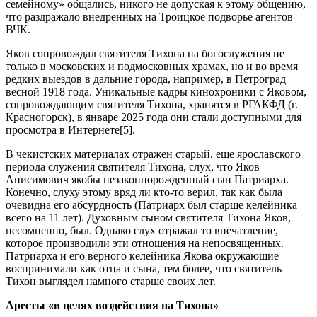
семейному» общались, никого не допуская к этому общению,
что раздражало внедренных на Троицкое подворье агентов
ВЧК.
Яков сопровождал святителя Тихона на богослужения не
только в московских и подмосковных храмах, но и во время
редких выездов в дальние города, например, в Петроград
весной 1918 года. Уникальные кадры кинохроники с Яковом,
сопровождающим святителя Тихона, хранятся в РГАКФД (г.
Красногорск), в январе 2025 года они стали доступными для
просмотра в Интернете[5].
В чекистских материалах отражен старый, еще ярославского
периода служения святителя Тихона, слух, что Яков
Анисимович якобы незаконнорожденный сын Патриарха.
Конечно, слуху этому вряд ли кто-то верил, так как была
очевидна его абсурдность (Патриарх был старше келейника
всего на 11 лет). Духовным сыном святителя Тихона Яков,
несомненно, был. Однако слух отражал то впечатление,
которое производили эти отношения на непосвященных.
Патриарха и его верного келейника Якова окружающие
воспринимали как отца и сына, тем более, что святитель
Тихон выглядел намного старше своих лет.
Аресты «в целях воздействия на Тихона»