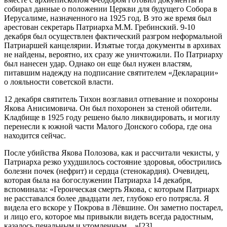
собирал данные о положении Церкви для будущего Собора в
Иерусалиме, назначенного на 1925 год. В это же время был
арестован секретарь Патриарха М.М. Гребинский. 9-10
декабря был осуществлен фактический разгром неформальной
Патриаршей канцелярии. Изъятые тогда документы в архивах
не найдены, вероятно, их сразу же уничтожили. По Патриарху
был нанесен удар. Однако он еще был нужен властям,
питавшим надежду на подписание святителем «Декларации»
о лояльности советской власти.
12 декабря святитель Тихон возглавил отпевание и похороны
Якова Анисимовича. Он был похоронен за стеной обители.
Кладбище в 1925 году решено было ликвидировать, и могилу
перенесли к южной части Малого Донского собора, где она
находится сейчас.
После убийства Якова Полозова, как и рассчитали чекисты, у
Патриарха резко ухудшилось состояние здоровья, обострились
болезни почек (нефрит) и сердца (стенокардия). Очевидец,
которая была на богослужении Патриарха 14 декабря,
вспоминала: «Героическая смерть Якова, с которым Патриарх
не расставался более двадцати лет, глубоко его потрясла. Я
видела его вскоре у Покрова в Лёвшине. Он заметно постарел,
и лицо его, которое мы привыкли видеть всегда радостным,
казалось печальным и утомленным…»[23].