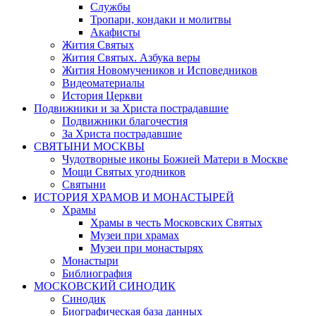
Службы
Тропари, кондаки и молитвы
Акафисты
Жития Святых
Жития Святых. Азбука веры
Жития Новомучеников и Исповедников
Видеоматериалы
История Церкви
Подвижники и за Христа пострадавшие
Подвижники благочестия
За Христа пострадавшие
СВЯТЫНИ МОСКВЫ
Чудотворные иконы Божией Матери в Москве
Мощи Святых угодников
Святыни
ИСТОРИЯ ХРАМОВ И МОНАСТЫРЕЙ
Храмы
Храмы в честь Московских Святых
Музеи при храмах
Музеи при монастырях
Монастыри
Библиография
МОСКОВСКИЙ СИНОДИК
Синодик
Биографическая база данных