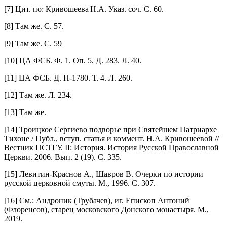
[7] Цит. по: Кривошеева Н.А. Указ. соч. С. 60.
[8] Там же. С. 57.
[9] Там же. С. 59
[10] ЦА ФСБ. Ф. 1. Оп. 5. Д. 283. Л. 40.
[11] ЦА ФСБ. Д. Н‑1780. Т. 4. Л. 260.
[12] Там же. Л. 234.
[13] Там же.
[14] Троицкое Сергиево подворье при Святейшем Патриархе
Тихоне / Публ., вступ. статья и коммент. Н.А. Кривошеевой //
Вестник ПСТГУ. II: История. История Русской Православной
Церкви. 2006. Вып. 2 (19). С. 335.
[15] Левитин-­Краснов А., Шавров В. Очерки по истории
русской церковной смуты. М., 1996. С. 307.
[16] См.: Андроник (Трубачев), иг. Епископ Антоний
(Флоренсов), старец мос­ковского Донского монастыря. М.,
2019.