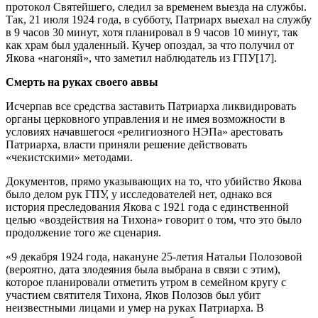
протокол Святейшего, следил за временем выезда на службы.
Так, 21 июля 1924 года, в субботу, Патриарх выехал на службу
в 9 часов 30 минут, хотя планировал в 9 часов 10 минут, так
как храм был удаленный. Кучер опоздал, за что получил от
Якова «нагоняй», что заметил наблюдатель из ГПУ[17].
Смерть на руках своего аввы
Исчерпав все средства заставить Патриарха ликвидировать
органы церковного управления и не имея возможности в
условиях начавшегося «религиозного НЭПа» арестовать
Патриарха, власти приняли решение действовать
«чекистскими» методами.
Документов, прямо указывающих на то, что убийство Якова
было делом рук ГПУ, у исследователей нет, однако вся
история преследования Якова с 1921 года с единственной
целью «воздействия на Тихона» говорит о том, что это было
продолжение того же сценария.
«9 декабря 1924 года, накануне 25‑летия Натальи Полозовой
(вероятно, дата злодеяния была выбрана в связи с этим),
которое планировали отметить утром в семейном кругу с
участием святителя Тихона, Яков Полозов был убит
неизвестными лицами и умер на руках Патриарха. В