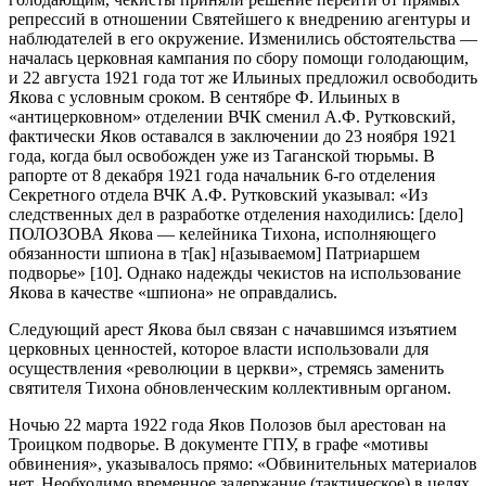
репрессий в отношении Святейшего к внедрению агентуры и
наблюдателей в его окружение. Изменились обстоятельства —
началась церковная кампания по сбору помощи голодающим,
и 22 августа 1921 года тот же Ильиных предложил освободить
Якова с условным сроком. В сентябре Ф. Ильиных в
«антицерковном» отделении ВЧК сменил А.Ф. Рутковский,
фактически Яков оставался в заключении до 23 ноября 1921
года, когда был освобожден уже из Таганской тюрьмы. В
рапорте от 8 декабря 1921 года начальник 6‑го отделения
Секретного отдела ВЧК А.Ф. Рутковский указывал: «Из
следственных дел в разработке отделения находились: [дело]
ПОЛОЗОВА Якова — келейника Тихона, исполняющего
обязанности шпиона в т[ак] н[азываемом] Патриаршем
подворье» [10]. Однако надежды чекистов на использование
Якова в качестве «шпиона» не оправдались.
Следующий арест Якова был связан с начавшимся изъятием
церковных ценностей, которое власти использовали для
осуществления «революции в церкви», стремясь заменить
святителя Тихона обновленческим коллективным органом.
Ночью 22 марта 1922 года Яков Полозов был арестован на
Троицком подворье. В документе ГПУ, в графе «мотивы
обвинения», указывалось прямо: «Обвинительных материалов
нет. Необходимо временное задержание (тактическое) в целях