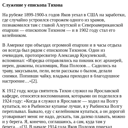
Служение у епископа Тихона
На рубеже 1899-1900‑х годов Яков уехал в США на заработки,
где случайно устроился сторожем одного из храмов,
познакомился там с главой Алеутской и Североамериканской
епархии — епископом Тихоном — и в 1902 году стал его
келейником.
В Америке при объездах огромной епархии и в часы отдыха
он всегда был рядом с епископом Тихоном. Один из
очевидцев, протопресвитер Александр Кукулевский,
вспоминал: «Изредка отправлялись на пикник все: архиерей,
иереи, диаконы, псаломщик, Яша Полозов… Садились на
траву, закусывали, пели, вели рассказы о былом, делали
снимки. Попивши чайку, владыка приходил в благодушное
настроение…»[2].
К 1912 году, когда святитель Тихон служил на Ярославской
кафедре, относятся воспоминания, которыми он поделился в
1924 году: «Когда я служил в Ярославле — ходил на Волгу
купаться, но в Рыбинске купанье лучше, я у Рыбинска Волгу
переплывал. Бывало, еду с келейником купаться, а он дорогой
уговаривает меня: не надо, дескать, так далеко плавать, можно
и у берега. Я, конечно, соглашаюсь, а сам, куда там у
берега…»[3]. В начале 1914 года Яков Полозов приехал