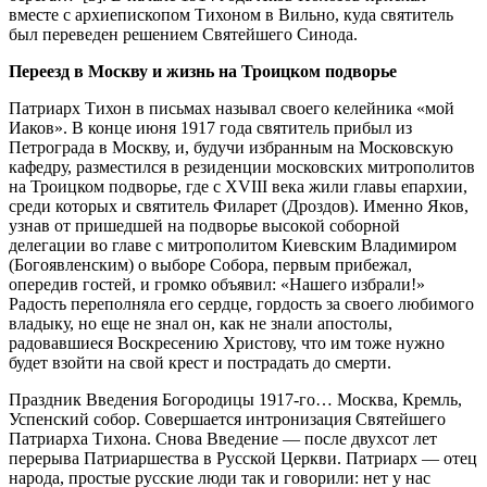
вместе с архиепископом Тихоном в Вильно, куда святитель
был переведен решением Святейшего Синода.
Переезд в Москву и жизнь на Троицком подворье
Патриарх Тихон в письмах называл своего келейника «мой
Иаков». В конце июня 1917 года святитель прибыл из
Петрограда в Москву, и, будучи избранным на Московскую
кафедру, разместился в резиденции московских митрополитов
на Троицком подворье, где с XVIII века жили главы епархии,
среди которых и святитель Филарет (Дроздов). Именно Яков,
узнав от пришедшей на подворье высокой соборной
делегации во главе с митрополитом Киевским Владимиром
(Богоявленским) о выборе Собора, первым прибежал,
опередив гостей, и громко объявил: «Нашего избрали!»
Радость переполняла его сердце, гордость за своего любимого
владыку, но еще не знал он, как не знали апостолы,
радовавшиеся Воскресению Христову, что им тоже нужно
будет взойти на свой крест и пострадать до смерти.
Праздник Введения Богородицы 1917‑го… Москва, Кремль,
Успенский собор. Совершается интронизация Святейшего
Патриарха Тихона. Снова Введение — после двухсот лет
перерыва Патриаршества в Русской Церкви. Патриарх — отец
народа, простые русские люди так и говорили: нет у нас