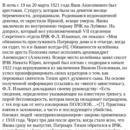
В ночь с 19 на 20 марта 1921 года Яков Анисимович был
арестован. Супругу, которая была на девятом месяце
беременности, допрашивали. Родившаяся недоношенной
девочка, ее окрестили Ириной, вскоре умерла. Якова
заключили во внутреннюю тюрьму ВЧК на Лубянке. На
допросе, который вел уполномоченный VII отделения
Секретного отдела ВЧК Ф.Л. Ильиных, он показал: «Моя
обязанность прислуживать Патриарху дома и в отъезде, когда
он ездит, то я и бываю всегда»[6]. Обязанности келейника
после ареста Полозова начал исполнять архимандрит
Анемподист (Алексеев). Вскоре место келейника занял сексот
ВЧК Никита Юдин, который был изгнан с подворья в начале
1922 года вернувшимся из заключения Яковом Полозовым, но
успел проинформировать своих кураторов о том, как
переживал святитель Тихон арест духовного сына. На основе
полученной информации (ссылаясь на «явного завистника»),
Ф.Л. Ильиных докладывал своему руководству: «Есть
сведения, определенно указывающие на известную тревогу, а
порой беспомощность, которая иногда овладевает патриархом,
с тех пор как от него изолирован ПОЛОЗОВ…»[7]. Практика
взятия в заложники, а часто и последующего убийства,
близких людей «контрреволюционеров» широко применялась
с 1918 года. Через три дня после ареста, когда стало ясно, что
Якова сразу не выпустят, Патриарх Тихон обратился в ВЧК,