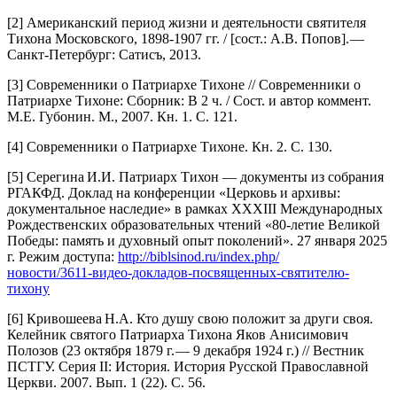
[2] Американский период жизни и деятельности святителя
Тихона Московского, 1898-1907 гг. / [сост.: А.В. Попов]. —
Санкт-­Петербург: Сатисъ, 2013.
[3] Современники о Патриархе Тихоне // Современники о
Патриархе Тихоне: Сборник: В 2 ч. / Сост. и автор коммент.
М.Е. Губонин. М., 2007. Кн. 1. С. 121.
[4] Современники о Патриархе Тихоне. Кн. 2. С. 130.
[5] Серегина И.И. Патриарх Тихон — документы из собрания
РГАКФД. Доклад на конференции «Церковь и архивы:
документальное наследие» в рамках XXXIII Международных
Рождественских образовательных чтений «80‑летие Великой
Победы: память и духовный опыт поколений». 27 января 2025
г. Режим доступа:
http://biblsinod.ru/index.php/
новости/3611‑видео-­докладов-посвященных-­святителю-
тихону
[6] Кривошеева Н.А. Кто душу свою положит за други своя.
Келейник святого Патриарха Тихона Яков Анисимович
Полозов (23 октября 1879 г. — 9 декабря 1924 г.) // Вестник
ПСТГУ. Серия II: История. История Русской Православной
Церкви. 2007. Вып. 1 (22). С. 56.