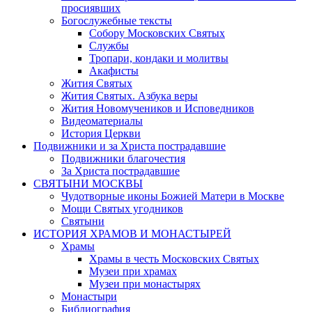
просиявших
Богослужебные тексты
Собору Московских Святых
Службы
Тропари, кондаки и молитвы
Акафисты
Жития Святых
Жития Святых. Азбука веры
Жития Новомучеников и Исповедников
Видеоматериалы
История Церкви
Подвижники и за Христа пострадавшие
Подвижники благочестия
За Христа пострадавшие
СВЯТЫНИ МОСКВЫ
Чудотворные иконы Божией Матери в Москве
Мощи Святых угодников
Святыни
ИСТОРИЯ ХРАМОВ И МОНАСТЫРЕЙ
Храмы
Храмы в честь Московских Святых
Музеи при храмах
Музеи при монастырях
Монастыри
Библиография