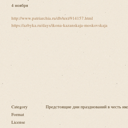
4 ноября
http://www.patriarchia.ru/db/text/914157.html
https://azbyka.ru/days/ikona-kazanskaja-moskovskaja
Category
Предстоящие дни празднований в честь ик
Format
License