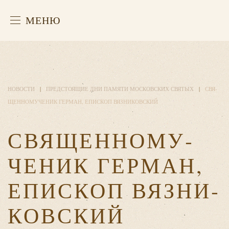
МЕНЮ
НОВОСТИ
ПРЕДСТОЯЩИЕ ДНИ ПАМЯТИ МОСКОВСКИХ СВЯТЫХ
СВЯ­
ЩЕН­НО­МУ­ЧЕ­НИК ГЕР­МАН, ЕПИ­СКОП ВЯЗ­НИ­КОВ­СКИЙ
СВЯ­ЩЕН­НО­МУ­
ЧЕ­НИК ГЕР­МАН,
ЕПИ­СКОП ВЯЗ­НИ­
КОВ­СКИЙ