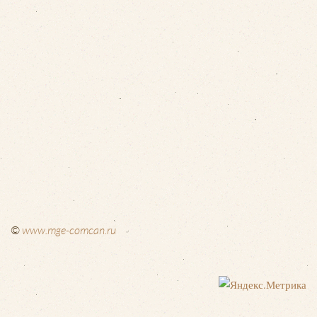
©
www.mge-comcan.ru