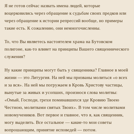
Я не готов сейчас назвать имена людей, которые
воцерковились через обращение к судьбам своих предков или
через обращение к истории репрессий вообще, но примеры
такие есть. К сожалению, они немногочисленны.
То, что Вы являетесь настоятелем храма на Бутовском
полигоне, как-то влияет на принципы Вашего священнического
служения?
Ну какие принципы могут быть у священника? Главное в моей
жизни — это Литургия. На ней мы призваны молиться «о всех
и за вся». На ней мы погружаем в Кровь Христову частицы,
вынутые за живых и усопших, произнося слова молитвы:
«Омый, Господи, грехи поминавшихся зде Кровию Твоею
Честною, молитвами святых Твоих». В том числе молитвами
новомучеников. Вот первое и главное, что я, как священник,
могу выделить. Все остальное — какие-то мои советы
вопрошающим, принятие исповедей — потом.