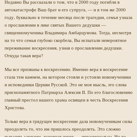
Недавно Вы рассказали о том, что в 2000 году погибли в
автокатастрофе Ваш брат и его супруга, — и в том же 2000
году, буквально в течение месяца после трагедии, семья узнала
о прославлении в лике святых Вашего дедушки —
священномученика Владимира Амбарцумова. Тогда, несмотря
на то что семья глубоко скорбела, Вы испытали невероятное
переживание воскресения, узнав о прославлении дедушки.
Откуда такая вера?
Мы все призваны к воскресению. Именно вера в воскресение
стала тем камнем, на котором стояли и устояли новомученики
и исповедники Церкви Русской. Это не моя мысль, это слова
приснопамятного Патриарха Алексия II. По его благословению
главный престол нашего храма освящен в честь Воскресения
Христова.
Только вера в грядущее воскресение дала новомученикам силы
преодолеть то, что им пришлось преодолеть. Это сложно
выразить словами, духовная жизнь — иррациональна. Но то,