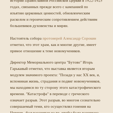
истории Православной Российской Церкви в 1922-1925
годах, связанных прежде всего с кампанией по
изъятию церковных ценностей, обновленческим
расколом и героическим сопротивлением действиям
большевиков духовенства и мирян.
Настоятель собора
протоиерей Александр Сорокин
отметил, что этот храм, как и многие другие, имеет
прямое отношение к теме новомучеников.
Директор Мемориального центра "Бутово" Игорь
Гарькавый отметил, что выставка является вторым
модулем значимого проекта: "Позади у нас XX век, и,
вспоминая жизнь, страдания и подвиг новомучеников,
мы находимся по ту сторону этого катастрофического
времени. "Катастрофа" в переводе с греческого
означает разрыв. Этот разрыв, во многом сознательно
совершаемый теми, кто осуществлял гонения на
Церковь, был рассчитан на то, чтобы была разорвана