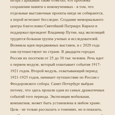
Игорь Гарькавый также отметил, что проблема
сохранения памяти о новомучениках - в том, что
отдельные выставочные проекты нигде не собираются,
а порой исчезают бесследно. Создание мемориального
центра благословил Святейший Патриарх Кирилл и
поддержал президент Владимир Путин, над экспозиций
трудится большая группа ученых и исследователей.
Возникла идея передвижных выставок, и с 2020 года
они путешествуют по стране. В двадцати городах
России их посетили от 25 до 30 тыс человек. Речь идет
о первом модуле, который охватывает события 1917-
1921 годов. Второй модуль, охватывающий период
1921-1925 годов, начинает путешествие по России с
Феодоровского собора. Санкт-Петербург выбран
потому, что здесь прошли одни из самых драматичных
событий того периода. Экспозиция мобильная,
компактная, может быть установлена в любом храме.
Цель - не только рассказать о гонениях, но и показать,