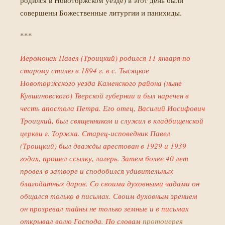
родился в Новоторжском уезде) в этот день были
совершены Божественные литургии и панихиды.
***
Иеромонах Павел (Троицкий) родился 11 января по
старому стилю в 1894 г. в с. Тысяцкое
Новоторжского уезда Каменского района (ныне
Кувшиновского) Тверской губернии и был наречен в
честь апостола Петра. Его отец, Василий Иосифович
Троицкий, был священником и служил в кладбищенской
церкви г. Торжка. Старец-исповедник Павел
(Троицкий) был дважды арестован в 1929 и 1939
годах, прошел ссылку, лагерь. Затем более 40 лет
провел в затворе и сподобился удивительных
благодатных даров. Со своими духовными чадами он
общался только в письмах. Своим духовным зрением
он прозревал тайны не только земные и в письмах
открывал волю Господа. По словам
протоиерея