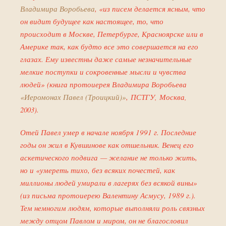
Владимира Воробьева
, «из писем делается ясным, что
он видит будущее как настоящее, то, что
происходит в Москве, Петербурге, Красноярске или в
Америке так, как будто все это совершается на его
глазах. Ему известны даже самые незначительные
мелкие поступки и сокровенные мысли и чувства
людей» (книга протоиерея Владимира Воробьева
«Иеромонах Павел (Троицкий)»
,
ПСТГУ,
Москва,
2003).
Отей Павел умер в начале ноября 1991 г. Последние
годы он жил в Кувшинове как отшельник. Венец его
аскетического подвига — желание не только жить,
но и «умереть тихо, без всяких почестей, как
миллионы людей умирали в лагерях без всякой вины»
(из письма протоиерею Валентину Асмусу, 1989 г.).
Тем немногим людям, которые выполняли роль связных
между отцом Павлом и миром, он не благословил