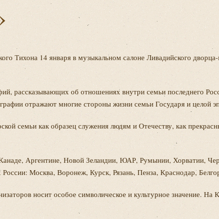
»
го Тихона 14 января в музыкальном салоне Ливадийского дворца-
фий, рассказывающих об отношениях внутри семьи последнего Росси
графии отражают многие стороны жизни семьи Государя и целой эп
рской семьи как образец служения людям и Отечеству, как прекра
 Канаде, Аргентине, Новой Зеландии, ЮАР, Румынии, Хорватии, Чер
России: Москва, Воронеж, Курск, Рязань, Пенза, Краснодар, Белгор
низаторов носит особое символическое и культурное значение. Н