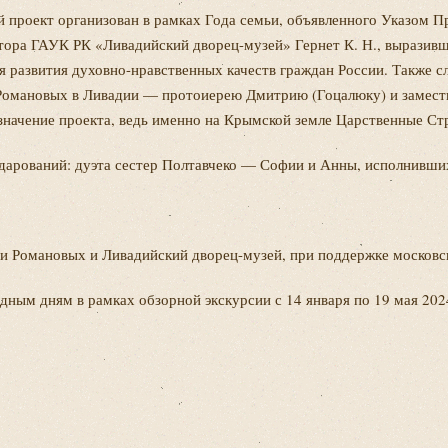
 проект организован в рамках Года семьи, объявленного Указом П
ктора ГАУК РК «Ливадийский дворец-музей» Гернет К. Н., выразивш
я развития духовно-нравственных качеств граждан России. Также 
Романовых в Ливадии — протоиерею Дмитрию (Гоцалюку) и замести
е значение проекта, ведь именно на Крымской земле Царственные С
 дарований: дуэта сестер Полтавчеко — Софии и Анны, исполни
и Романовых и Ливадийский дворец-музей, при поддержке московс
ым дням в рамках обзорной экскурсии с 14 января по 19 мая 2024 г 