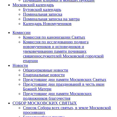
Почившие клирики и монашествующие
Московский календарь
Бутовский календарь
Поминальная записка
Поминальная записка на завтра
Календарь Новомучеников
Комиссии
Комиссия по канонизации Святых
Комиссия по исследованию подвига
новомучеников и исповедников и
увековечиванию памяти почивших
священнослужителей Московской городской
епархии
Новости
Общецерковные новости
Епархиальные новости
Предстоящие дни памяти Московских Святых
Предстоящие дни празднований в честь икон
Божией Матери
Предстоящие дни памяти Московских
подвижников благочестия
СОБОР МОСКОВСКИХ СВЯТЫХ
Список Собора всех святых, в земле Московской
просиявших