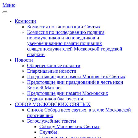
Меню
Комиссии
Комиссия по канонизации Святых
Комиссия по исследованию подвига
новомучеников и исповедников и
увековечиванию памяти почивших
священнослужителей Московской городской
епархии
Новости
Общецерковные новости
Епархиальные новости
Предстоящие дни памяти Московских Святых
Предстоящие дни празднований в честь икон
Божией Матери
Предстоящие дни памяти Московских
подвижников благочестия
СОБОР МОСКОВСКИХ СВЯТЫХ
Список Собора всех святых, в земле Московской
просиявших
Богослужебные тексты
Собору Московских Святых
Службы
Тропари, кондаки и молитвы