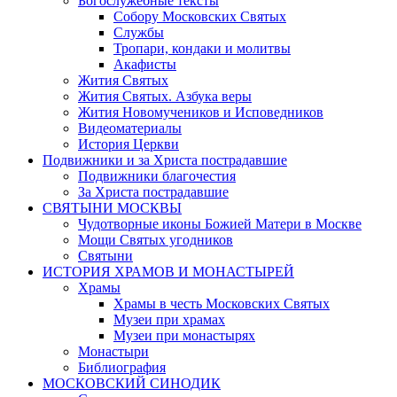
Богослужебные тексты
Собору Московских Святых
Службы
Тропари, кондаки и молитвы
Акафисты
Жития Святых
Жития Святых. Азбука веры
Жития Новомучеников и Исповедников
Видеоматериалы
История Церкви
Подвижники и за Христа пострадавшие
Подвижники благочестия
За Христа пострадавшие
СВЯТЫНИ МОСКВЫ
Чудотворные иконы Божией Матери в Москве
Мощи Святых угодников
Святыни
ИСТОРИЯ ХРАМОВ И МОНАСТЫРЕЙ
Храмы
Храмы в честь Московских Святых
Музеи при храмах
Музеи при монастырях
Монастыри
Библиография
МОСКОВСКИЙ СИНОДИК