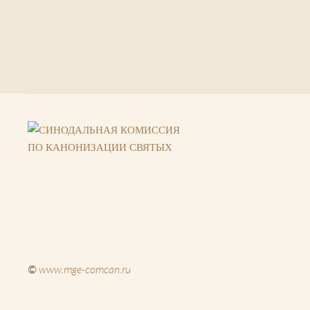
©
www.mge-comcan.ru