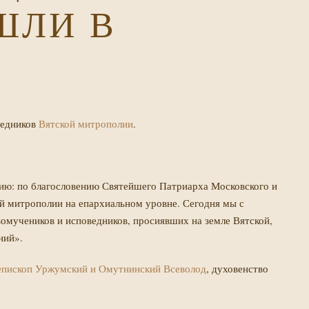
ШЛИ В
ведников
Вятской митрополии
.
ию: по благословению Святейшего Патриарха Московского и
й митрополии на епархиальном уровне. Сегодня мы с
омучеников и исповедников, просиявших на земле Вятской,
ний».
епископ Уржумский и Омутнинский Всеволод
, духовенство