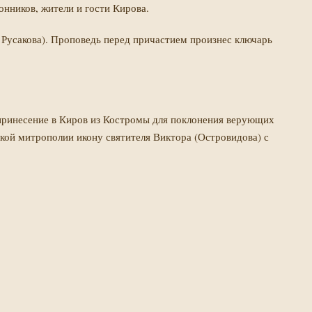
нников, жители и гости Кирова.
Русакова). Проповедь перед причастием произнес ключарь
принесение в Киров из Костромы для поклонения верующих
ой митрополии икону святителя Виктора (Островидова) с