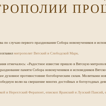
ТРОПОЛИИ ПРО
тва по случаю первого празднования Собора новомучеников и испо
озглавил
митрополит Вятский и Слободской Марк
.
ания отмечалось: «Радостное известие пришло в Вятскую митропол
празднование памяти Собора новомучеников и исповедников Вятско
кое духовное противостояние богоборческим силам. Молитвами нов
 победную волю на свершение многих достойных и богоугодных дея
кой и Нерехтский Ферапонт
,
епископ Яранский и Лузский Паисий
,