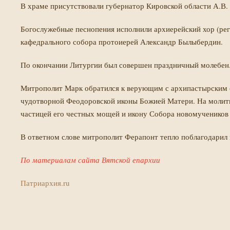
В храме присутствовали губернатор Кировской области А.В. 
Богослужебные песнопения исполнили архиерейский хор (рег
кафедрального собора протоиерей Александр Былыбердин.
По окончании Литургии был совершен праздничный молебен
Митрополит Марк обратился к верующим с архипастырским с
чудотворной Феодоровской иконы Божией Матери. На молитв
частицей его честных мощей и икону Собора новомучеников 
В ответном слове митрополит Ферапонт тепло поблагодарил 
По материалам сайта Вятской епархии
Патриархия.ru