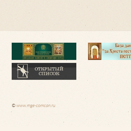
©
www.mge-comcan.ru