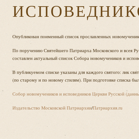
ИСПОВЕДНИК
Опубликован поименный список прославленных новомученико
По поручению Святейшего Патриарха Московского и всея Р
составлен актуальный список Собора новомучеников и испо
В публикуемом списке указаны для каждого святого: лик свя
(по старому и по новому стилям). При подготовке списка б
Собор новомучеников и исповедников Церкви Русской (данны
Издательство Московской Патриархии
/
Патриархия.ru