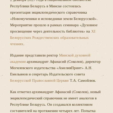
Республики Беларусь в Минске состоялась
презентация энциклопедического справочника
«Новомученики и исповедники земли Белорусской».
Мероприятие прошло в рамках семинара «Духовное
просвещение через деятельность библиотек» на
XI
Белорусских Рождественских образовательных
чтениях
.
Издание представили ректор
Минской духовной
академии
архимандрит Афанасий (Соколов), директор
Могилевского издательства «АмелияПринт» А.Н.
Емельянов и секретарь Издательского совета
Белорусской Православной Церкви
Т.А. Самойлюк.
Как отметил архимандрит Афанасий (Соколов), новый
энциклопедический справочник не имеет аналогов в
Республике Беларусь. Он создавался коллективом
составителей на протяжении четырех лет. Попытка