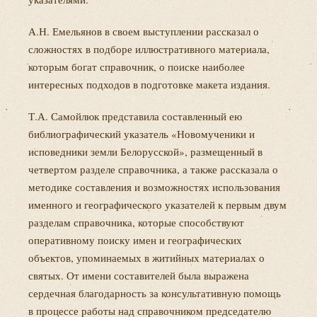
А.Н. Емельянов в своем выступлении рассказал о
сложностях в подборе иллюстративного материала,
которым богат справочник, о поиске наиболее
интересных подходов в подготовке макета издания.
Т.А. Самойлюк представила составленный ею
библиографический указатель «Новомученики и
исповедники земли Белорусской», размещенный в
четвертом разделе справочника, а также рассказала о
методике составления и возможностях использования
именного и географического указателей к первым двум
разделам справочника, которые способствуют
оперативному поиску имен и географических
объектов, упоминаемых в житийных материалах о
святых. От имени составителей была выражена
сердечная благодарность за консультативную помощь
в процессе работы над справочником председателю