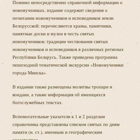
Помимо непосредственно справочной информации о
новомучениках, издание содержит сведения о
почитании новомучеников и исповедников земли
Белорусской: перечисляются храмы, памятники,
памятные доски и музеи в честь святых
новомучеников; традиции чествования святых
новомучеников и исповедников в различных регионах
Республики Беларусь. Также приведена программа
пешеходной тематической экскурсии «Новомученики
города Минска».
В издании также размещены молитвы тропари и
кондаки, а также информация об имеющихся
богослужебных текстах.
Вспомогательные указатели к 1 и 2 разделам
справочника представлены списком святых по дням
памяти (н. ст.), именным и географическим
указателями.