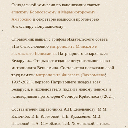
Синодальной комиссии по канонизации святых
епископу Борисовскому и Марьиногорскому
Амвросию
и секретарю комиссии протоиерею
Александру Лопушанскому.
Справочник вышел с грифом Издательского совета
«По благословению
митрополита Минского и
Заславского Вениамина
, Патриаршего экзарха всея
Беларуси». Открывает издание вступительное слово
митрополита Вениамина. Составители посвятили свой
труд памяти
митрополита Филарета (Вахромеева
;
1935-2021), первого Патриаршего экзарха всея
Беларуси, и исследователя подвига новомучеников и
исповедников протоиерея Феодора Кривоноса (†2021).
Составителям справочника А.Н. Емельянову, М.М.
Кальчибо, И.Е. Климовой, Л.Е. Кулаженко, М.В.
Павловой, Т.А. Самойлюк, Т.В. Хоменковой, а также