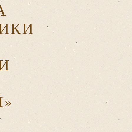
А
ИКИ
И
Й»