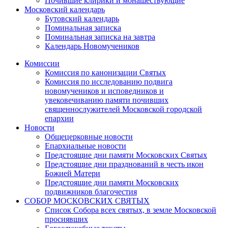
Почившие клирики и монашествующие
Московский календарь
Бутовский календарь
Поминальная записка
Поминальная записка на завтра
Календарь Новомучеников
Комиссии
Комиссия по канонизации Святых
Комиссия по исследованию подвига
новомучеников и исповедников и
увековечиванию памяти почивших
священнослужителей Московской городской
епархии
Новости
Общецерковные новости
Епархиальные новости
Предстоящие дни памяти Московских Святых
Предстоящие дни празднований в честь икон
Божией Матери
Предстоящие дни памяти Московских
подвижников благочестия
СОБОР МОСКОВСКИХ СВЯТЫХ
Список Собора всех святых, в земле Московской
просиявших