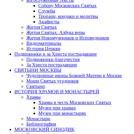
Богослужебные тексты
Собору Московских Святых
Службы
Тропари, кондаки и молитвы
Акафисты
Жития Святых
Жития Святых. Азбука веры
Жития Новомучеников и Исповедников
Видеоматериалы
История Церкви
Подвижники и за Христа пострадавшие
Подвижники благочестия
За Христа пострадавшие
СВЯТЫНИ МОСКВЫ
Чудотворные иконы Божией Матери в Москве
Мощи Святых угодников
Святыни
ИСТОРИЯ ХРАМОВ И МОНАСТЫРЕЙ
Храмы
Храмы в честь Московских Святых
Музеи при храмах
Музеи при монастырях
Монастыри
Библиография
МОСКОВСКИЙ СИНОДИК