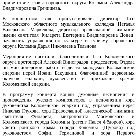
приветствие главы городского округа Коломна Александра
Владимировича Гречищева.
В концертном зале присутствовали: директор 1-го
Московского областного музыкального колледжа Наталья
Валерьевна Маркелова, директор православной гимназии
имени святителя Филарета Екатерина Владимировна Донец,
начальник управления по культуре и туризму городского
округа Коломна Дарья Николаевна Тельнова.
Мероприятие посетили: благочинный 1-го Коломенского
округа протоиерей Алексий Виноградов, председатель Отдела
по миссионерской работе и делам молодёжи Коломенской
епархии иерей Иоанн Бакушкин, благочинный церковных
округов епархии, духовенство и прихожане храмов
Коломенской епархии.
В программу концерта вошли духовные песнопения и
произведения русских композиторов в исполнении хора
духовенства Коломенской епархии под управлением иерея
Николая Глухова, хора Православной классической гимназии
святителя Филарета, митрополита Московского и
Коломенского, города Коломны (регент Павел Фёдоров), хора
Свято-Троицкого храма города Коломны (Щурово) под
руководством Софии Германовой и хора Первого