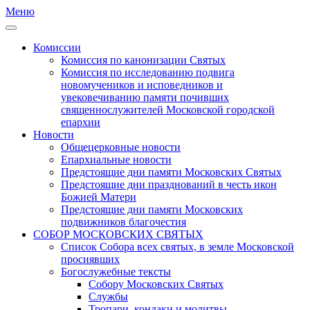
Меню
Комиссии
Комиссия по канонизации Святых
Комиссия по исследованию подвига
новомучеников и исповедников и
увековечиванию памяти почивших
священнослужителей Московской городской
епархии
Новости
Общецерковные новости
Епархиальные новости
Предстоящие дни памяти Московских Святых
Предстоящие дни празднований в честь икон
Божией Матери
Предстоящие дни памяти Московских
подвижников благочестия
СОБОР МОСКОВСКИХ СВЯТЫХ
Список Собора всех святых, в земле Московской
просиявших
Богослужебные тексты
Собору Московских Святых
Службы
Тропари, кондаки и молитвы