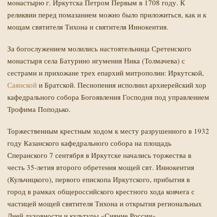
монастырю г. Иркутска Петром Первым в 1708 году. К
реликвии перед помазанием можно было приложиться, как и к
мощам святителя Тихона и святителя Иннокентия.
За богослужением молились настоятельница Сретенского
монастыря села Батурино игумения Ника (Толмачева) с
сестрами и прихожане трех епархий митрополии: Иркутской,
Саянской
и Братской. Песнопения исполнил архиерейский хор
Й
кафедрального собора Богоявления Господня под управлением
Трофима Поподько.
Торжественным крестным ходом к месту разрушенного в 1932
году Казанского кафедрального собора на площадь
Сперанского 7 сентября в Иркутске начались торжества в
честь 35-летия второго обретения мощей свт. Иннокентия
(Кульчицкого), первого епископа Иркутского, прибытия в
город в рамках общероссийского крестного хода ковчега с
частицей мощей святителя Тихона и открытия региональных
Дней духовности и культуры «Сияние России».