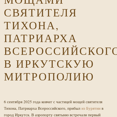
СВЯТИТЕЛЯ
ТИХОНА,
ПАТРИАРХА
ВСЕРОССИЙСКОГО
Х
В ИРКУТСКУЮ
МИТРОПОЛИЮ
6 сентября 2025 года ковчег с частицей мощей святителя
Тихона, Патриарха Всероссийского, прибыл
из Бурятии
в
город Иркутск. В аэропорту святыню встречали первый