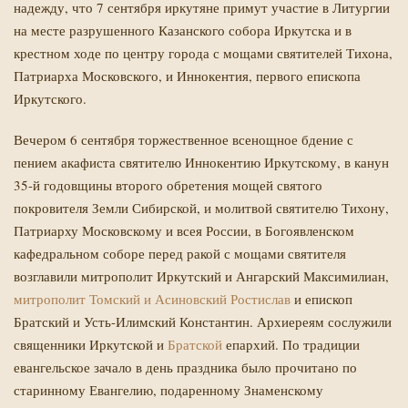
надежду, что 7 сентября иркутяне примут участие в Литургии
на месте разрушенного Казанского собора Иркутска и в
крестном ходе по центру города с мощами святителей Тихона,
Патриарха Московского, и Иннокентия, первого епископа
Иркутского.
Вечером 6 сентября торжественное всенощное бдение с
пением акафиста святителю Иннокентию Иркутскому, в канун
35-й годовщины второго обретения мощей святого
покровителя Земли Сибирской, и молитвой святителю Тихону,
Патриарху Московскому и всея России, в Богоявленском
кафедральном соборе перед ракой с мощами святителя
возглавили митрополит Иркутский и Ангарский Максимилиан,
митрополит Томский и Асиновский Ростислав
и епископ
Братский и Усть-Илимский Константин. Архиереям сослужили
Й
священники Иркутской и
Братской
епархий. По традиции
евангельское зачало в день праздника было прочитано по
старинному Евангелию, подаренному Знаменскому