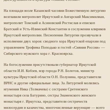
На площади возле Казанской часовни Божественную литургию
возглавили митрополит Иркутский и Ангарский Максимилиан,
митрополит Томский и Асиновский Ростислав и епископ
Братский и Усть-Илимский Константин в сослужении клириков
Иркутской митрополии. Песнопения Литургии прозвучали в
исполнении двух хоров: сводного хора Иркутской епархии под
управлением Трофима Поподько и гостей «Сияния России» —
Сибирского мужского хора г. Красноярска.
На богослужении присутствовали губернатор Иркутской
области И.И. Кобзев, мэр города Р.Н. Болотов, министр
культуры Иркутской области О.Н. Полунина, представители
ВРНС и другие официальные лица. За Литургией молились
игумения Ника (Толмачева) с сестрами Сретенского
монастыря села Батурино, сестры Знаменского женского
монастыря г. Иркутска, представители сестричеств
милосердия и казачества, многочисленные верующие — всего