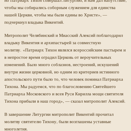
но Патриарх Тихон совершал Литургию, и нам дал напутствие,
чтобы мы собирались соборным служением для единства
нашей Церкви, чтобы мы были едины во Христе», —
подчеркнул владыка Викентий.
Митрополит Челябинский и Миасский Алексий поблагодарил
владыку Викентия и архипастырей за совместную
молитву. «Патриарх Тихон являлся всероссийским пастырем и
Й
в непростое время оградил Церковь от вероучительных
изменений. Было много соблазнов, нестроений, искушений
внутри жизни церковной, но одним из критериев истинного
апостольского пути было то, что человек поминал Патриарха
Тихона. Мы радуемся, что по благословению Святейшего
Патриарха Московского и всея Руси Кирилла мощи святителя
Тихона прибыли в наш город», — сказал митрополит Алексий.
В завершение Литургии митрополит Викентий прочитал
молитву святителю Тихону, были возглашены уставные
многолетия.