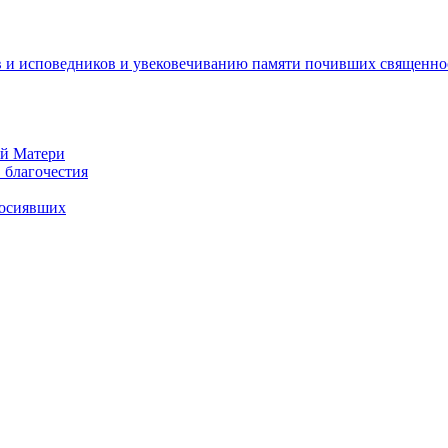
 и исповедников и увековечиванию памяти почивших священно
ей Матери
 благочестия
росиявших