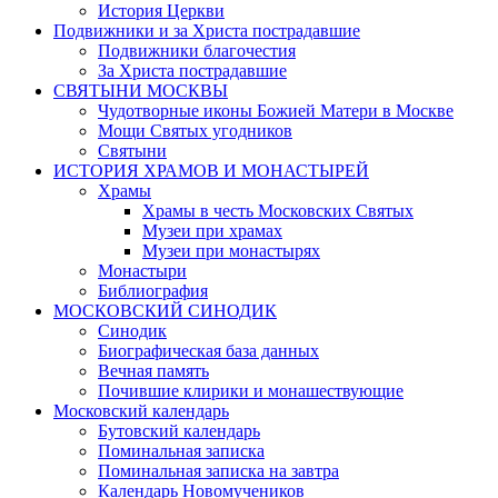
История Церкви
Подвижники и за Христа пострадавшие
Подвижники благочестия
За Христа пострадавшие
СВЯТЫНИ МОСКВЫ
Чудотворные иконы Божией Матери в Москве
Мощи Святых угодников
Святыни
ИСТОРИЯ ХРАМОВ И МОНАСТЫРЕЙ
Храмы
Храмы в честь Московских Святых
Музеи при храмах
Музеи при монастырях
Монастыри
Библиография
МОСКОВСКИЙ СИНОДИК
Синодик
Биографическая база данных
Вечная память
Почившие клирики и монашествующие
Московский календарь
Бутовский календарь
Поминальная записка
Поминальная записка на завтра
Календарь Новомучеников