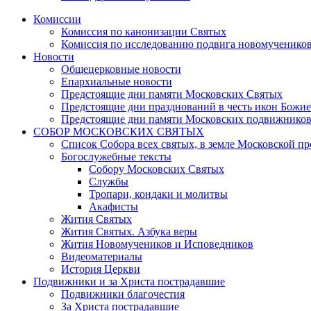
Комиссии
Комиссия по канонизации Святых
Комиссия по исследованию подвига новомучеников
Новости
Общецерковные новости
Епархиальные новости
Предстоящие дни памяти Московских Святых
Предстоящие дни празднований в честь икон Божи
Предстоящие дни памяти Московских подвижников
СОБОР МОСКОВСКИХ СВЯТЫХ
Список Собора всех святых, в земле Московской п
Богослужебные тексты
Собору Московских Святых
Службы
Тропари, кондаки и молитвы
Акафисты
Жития Святых
Жития Святых. Азбука веры
Жития Новомучеников и Исповедников
Видеоматериалы
История Церкви
Подвижники и за Христа пострадавшие
Подвижники благочестия
За Христа пострадавшие