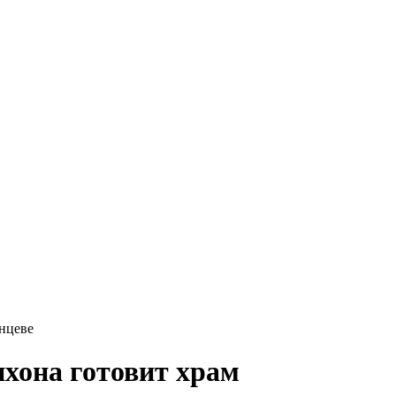
нцеве
хона готовит храм