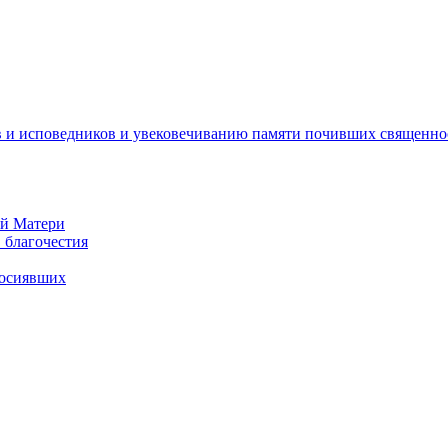
 и исповедников и увековечиванию памяти почивших священно
ей Матери
 благочестия
росиявших