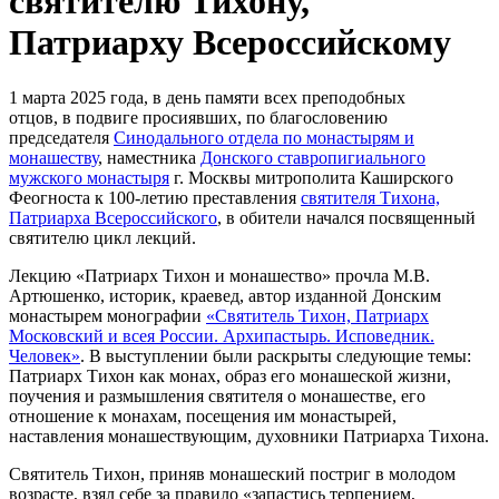
святителю Тихону,
Патриарху Всероссийскому
1 марта 2025 года, в день памяти всех преподобных
отцов, в подвиге просиявших, по благословению
председателя
Синодального отдела по монастырям и
монашеству
, наместника
Донского ставропигиального
мужского монастыря
г. Москвы митрополита Каширского
Феогноста к 100-летию преставления
святителя Тихона,
Патриарха Всероссийского
, в обители начался посвященный
святителю цикл лекций.
Лекцию «Патриарх Тихон и монашество» прочла М.В.
Артюшенко, историк, краевед, автор изданной Донским
монастырем монографии
«Святитель Тихон, Патриарх
Московский и всея России. Архипастырь. Исповедник.
Человек»
. В выступлении были раскрыты следующие темы:
Патриарх Тихон как монах, образ его монашеской жизни,
поучения и размышления святителя о монашестве, его
отношение к монахам, посещения им монастырей,
наставления монашествующим, духовники Патриарха Тихона.
Святитель Тихон, приняв монашеский постриг в молодом
возрасте, взял себе за правило «запастись терпением,