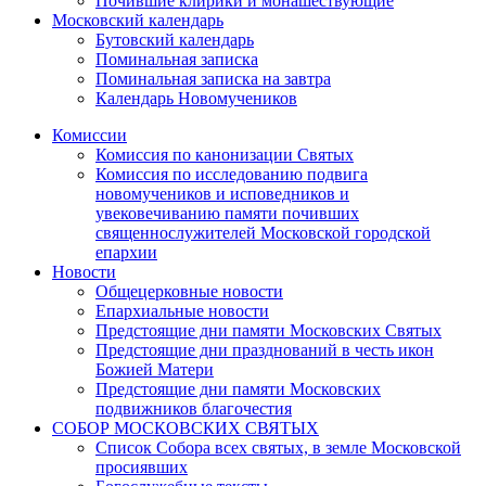
Почившие клирики и монашествующие
Московский календарь
Бутовский календарь
Поминальная записка
Поминальная записка на завтра
Календарь Новомучеников
Комиссии
Комиссия по канонизации Святых
Комиссия по исследованию подвига
новомучеников и исповедников и
увековечиванию памяти почивших
священнослужителей Московской городской
епархии
Новости
Общецерковные новости
Епархиальные новости
Предстоящие дни памяти Московских Святых
Предстоящие дни празднований в честь икон
Божией Матери
Предстоящие дни памяти Московских
подвижников благочестия
СОБОР МОСКОВСКИХ СВЯТЫХ
Список Собора всех святых, в земле Московской
просиявших