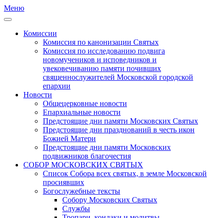
Меню
Комиссии
Комиссия по канонизации Святых
Комиссия по исследованию подвига
новомучеников и исповедников и
увековечиванию памяти почивших
священнослужителей Московской городской
епархии
Новости
Общецерковные новости
Епархиальные новости
Предстоящие дни памяти Московских Святых
Предстоящие дни празднований в честь икон
Божией Матери
Предстоящие дни памяти Московских
подвижников благочестия
СОБОР МОСКОВСКИХ СВЯТЫХ
Список Собора всех святых, в земле Московской
просиявших
Богослужебные тексты
Собору Московских Святых
Службы
Тропари, кондаки и молитвы