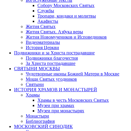
Богослужебные тексты
Собору Московских Святых
Службы
Тропари, кондаки и молитвы
Акафисты
Жития Святых
Жития Святых. Азбука веры
Жития Новомучеников и Исповедников
Видеоматериалы
История Церкви
Подвижники и за Христа пострадавшие
Подвижники благочестия
За Христа пострадавшие
СВЯТЫНИ МОСКВЫ
Чудотворные иконы Божией Матери в Москве
Мощи Святых угодников
Святыни
ИСТОРИЯ ХРАМОВ И МОНАСТЫРЕЙ
Храмы
Храмы в честь Московских Святых
Музеи при храмах
Музеи при монастырях
Монастыри
Библиография
МОСКОВСКИЙ СИНОДИК