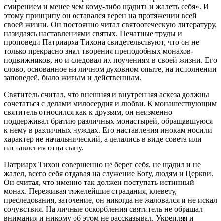
смирением и менее чем кому-либо щадить и жалеть себя». И
этому принципу он оставался верен на протяжении всей
своей жизни. Он постоянно читал святоотеческую литературу,
назидаясь наставлениями святых. Печатные труды и
проповеди Патриарха Тихона свидетельствуют, что он не
только прекрасно знал творения преподобных монахов-
подвижников, но и следовал их поучениям в своей жизни. Его
слово, основанное на личном духовном опыте, на исполнении
заповедей, было живым и действенным.
Святитель считал, что внешняя и внутренняя аскеза должны
сочетаться с делами милосердия и любви. К монашествующим
святитель относился как к друзьям, он неизменно
поддерживал братию различных монастырей, обращавшуюся
к нему в различных нуждах. Его наставления инокам носили
характер не начальнический, а делались в виде совета или
наставления отца сыну.
Патриарх Тихон совершенно не берег себя, не щадил и не
жалел, всего себя отдавая на служение Богу, людям и Церкви.
Он считал, что именно так должен поступать истинный
монах. Переживая тяжелейшие страдания, клевету,
преследования, заточение, он никогда не жаловался и не искал
сочувствия. На личные оскорбления святитель не обращал
внимания и никому об этом не рассказывал. Укрепляя и