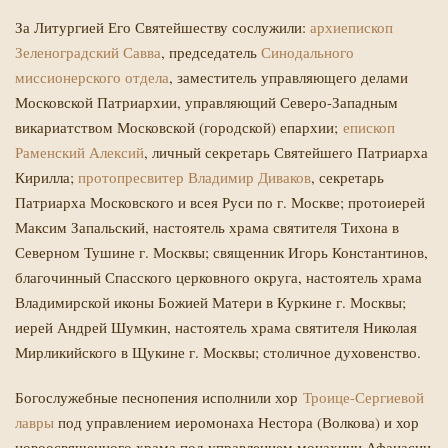
За Литургией Его Святейшеству сослужили:
архиепископ
Зеленоградский Савва
, председатель
Синодального
миссионерского отдела
, заместитель управляющего делами
Московской Патриархии, управляющий Северо-Западным
викариатством Московской (городской) епархии;
епископ
Раменский Алексий
, личный секретарь Святейшего Патриарха
Кирилла;
протопресвитер Владимир Диваков
, секретарь
Патриарха Московского и всея Руси по г. Москве; протоиерей
Максим Запальский, настоятель храма святителя Тихона в
Северном Тушине г. Москвы; священник Игорь Константинов,
благочинный Спасского церковного округа, настоятель храма
Владимирской иконы Божией Матери в Куркине г. Москвы;
иерей Андрей Шумкин, настоятель храма святителя Николая
Мирликийского в Щукине г. Москвы; столичное духовенство.
Богослужебные песнопения исполнили хор
Троице-Сергиевой
лавры
под управлением иеромонаха Нестора (Волкова) и хор
новоосвященного храма под управлением монахини Афанасии