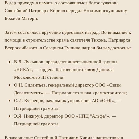
В дар приходу в память о состоявшемся богослужении
Святейший Патриарх Кирилл передал Владимирскую икону
Божией Матери.
Затем состоялось вручение церковных наград. Во внимание к
помощи в строительстве храма святителя Тихона, Патриарха
Всероссийского, в Северном Тушине наград были удостоены:
В.Л. Лукьянов, президент инвестиционной группы
«ВИКА», — ордена благоверного князя Даниила
Московского III степени;
О.Н. Силантьев, генеральный директор ООО «Сэвэн
Девелопмент», — Патриаршего знака храмостроителя;
С.И. Кузнецов, начальник управления АО «ОЭК», —
Патриаршей грамоты;
Э.Я. Никируй, директор ООО «НПЦ "Альфа"», —
Патриаршей грамоты.
В завершение Святейший Патриарх Кирилл напутствовал