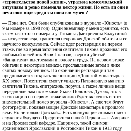
«строительства новой жизни», утратила комсомольский
энтузиазм и резко поменяла вектор жизни. Но есть ли они в
печатном виде среди экспонатов музея ?
— Пока нет. Они были опубликованы в журнале «Юность» (в
9-м номере за 1998 год). Один экземпляр у меня хранится, есть
экземпляр этого номера и у Татьяны Дмитриевны Божутиной
— искусствоведа, хранителя некрополя Донской обители и ее
научного консультанта. Сейчас идет реставрация на первом
этаже, где во время заточения святителя Тихона проживал его
любимый келейник Яков Полозов, зверски убитый
«бандитами» выстрелами в голову и грудь. На первом этаже
обитали и некоторые монахи, прославленные затем в лике
святых новомучеников. По окончании реставрации там
предполагается открыть экспозицию «Донской монастырь в
XX веке». Посетители смогут увидеть Патриаршую мантию
святителя Тихона, епитрахиль, поручи, а также личные вещи,
переданные нам потомками Якова Полозова. Думаю, что в
экспозицию на первом этаже можно будет включить и этот
знаменательный номер журнала «Юность». А еще там будут
фотографии, показывающие Донской монастырь в прошлом
веке. Но не только Донской... Есть волнующие снимки с мест
служения будущего Предстоятеля нашей Церкви — в Америке
и на Ярославской кафедре. Например, такой снимок:
архиепископ Ярославский и Ростовский Тихон в 1913 году