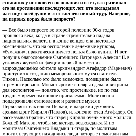
стоявших у истоков его основания и о тех, кто развивал
его на протяжении последующих лет, кто вкладывал
частицу своей души в этот коллективный труд. Наверное,
на первых порах было непросто?
— Все было непросто во второй половине 90-х годов
прошлого века, когда в стране стремительно падала
национальная валюта и в конце концов она настолько
обесценилась, что на бесполезные денежные купюры,
«бумажки», практически ничего нельзя было купить. И вот,
получив благословение Святейшего Патриарха Алексия II, в
условиях жуткой инфляции первый наместник
возрождающейся обители архимандрит Агафадор (Маркевич)
приступил к созданию мемориального музея святителя
Тихона. Насколько это было возможно, помещение было
отремонтировано. Монастырские столяры сделали витрины
для экспонатов — понятно, что простенькие, но по тем
трудным временам вполне приемлемые. Молитвенно
поддерживали становление и развитие музея и
Первосвятитель нашей Церкви, и лаврский духовник
архимандрит Кирилл (Павлов), и, конечно, отец Агафадор. Он
рассказывал братии, что старец Кирилл очень много молился
Божией Матери, чтобы монастырь возрождался. И по
молитвам Святейшего Владыки и старца, по молитвам
многих верующих находились люди, которые помогали нам