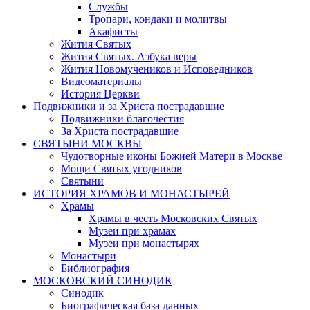
Службы
Тропари, кондаки и молитвы
Акафисты
Жития Святых
Жития Святых. Азбука веры
Жития Новомучеников и Исповедников
Видеоматериалы
История Церкви
Подвижники и за Христа пострадавшие
Подвижники благочестия
За Христа пострадавшие
СВЯТЫНИ МОСКВЫ
Чудотворные иконы Божией Матери в Москве
Мощи Святых угодников
Святыни
ИСТОРИЯ ХРАМОВ И МОНАСТЫРЕЙ
Храмы
Храмы в честь Московских Святых
Музеи при храмах
Музеи при монастырях
Монастыри
Библиография
МОСКОВСКИЙ СИНОДИК
Синодик
Биографическая база данных