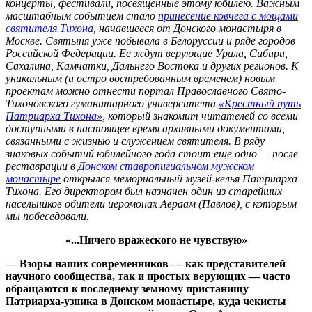
концерты, фестивали, посвященные этому юбилею. Важным
масштабным событием стало
принесение ковчега с мощами
святителя Тихона
, начавшееся от Донского монастыря в
Москве. Святыня уже побывала в Белоруссии и ряде городов
Российской Федерации. Ее ждут верующие Урала, Сибири,
Сахалина, Камчатки, Дальнего Востока и других регионов. К
уникальным (и остро востребованным временем) новым
проектам можно отнести портал Православного Свято-
Тихоновского гуманитарного университета
«Крестный путь
Патриарха Тихона»
, который знакомит читателей со всеми
доступными в настоящее время архивными документами,
связанными с жизнью и служением святителя.
В ряду
знаковых событий юбилейного года стоит еще одно — после
реставрации в
Донском ставропигиальном мужском
монастыре
открылся мемориальный музей-келья Патриарха
Тихона. Его директором был назначен один из старейших
насельников обители иеромонах Авраам (Павлов), с которым
мы побеседовали.
«...Ничего вражеского не чувствую»
— Взоры наших современников — как представителей
научного сообщества, так и простых верующих — часто
обращаются к последнему земному пристанищу
Патриарха-узника в Донском монастыре, куда чекисты