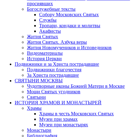
просиявших
Богослужебные тексты
Собору Московских Святых
Службы
Тропари, кондаки и молитвы
Акафисты
Жития Святых
Жития Святых. Азбука веры
Жития Новомучеников и Исповедников
Видеоматериалы
История Церкви
Подвижники и за Христа пострадавшие
Подвижники благочестия
За Христа пострадавшие
СВЯТЫНИ МОСКВЫ
Чудотворные иконы Божией Матери в Москве
Мощи Святых угодников
Святыни
ИСТОРИЯ ХРАМОВ И МОНАСТЫРЕЙ
Храмы
Храмы в честь Московских Святых
Музеи при храмах
Музеи при монастырях
Монастыри
Библиография