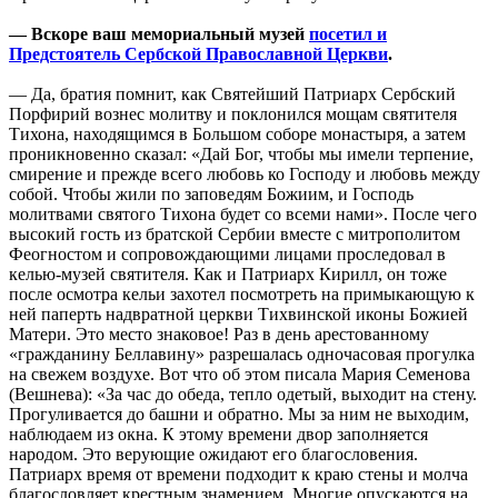
— Вскоре ваш мемориальный музей
посетил и
Предстоятель Сербской Православной Церкви
.
— Да, братия помнит, как Святейший Патриарх Сербский
Порфирий вознес молитву и поклонился мощам святителя
Тихона, находящимся в Большом соборе монастыря, а затем
проникновенно сказал: «Дай Бог, чтобы мы имели терпение,
смирение и прежде всего любовь ко Господу и любовь между
собой. Чтобы жили по заповедям Божиим, и Господь
молитвами святого Тихона будет со всеми нами». После чего
высокий гость из братской Сербии вместе с митрополитом
Феогностом и сопровождающими лицами проследовал в
келью-музей святителя. Как и Патриарх Кирилл, он тоже
после осмотра кельи захотел посмотреть на примыкающую к
ней паперть надвратной церкви Тихвинской иконы Божией
Матери. Это место знаковое! Раз в день арестованному
«гражданину Беллавину» разрешалась одночасовая прогулка
на свежем воздухе. Вот что об этом писала Мария Семенова
(Вешнева): «За час до обеда, тепло одетый, выходит на стену.
Прогуливается до башни и обратно. Мы за ним не выходим,
наблюдаем из окна. К этому времени двор заполняется
народом. Это верующие ожидают его благословения.
Патриарх время от времени подходит к краю стены и молча
благословляет крестным знамением. Многие опускаются на