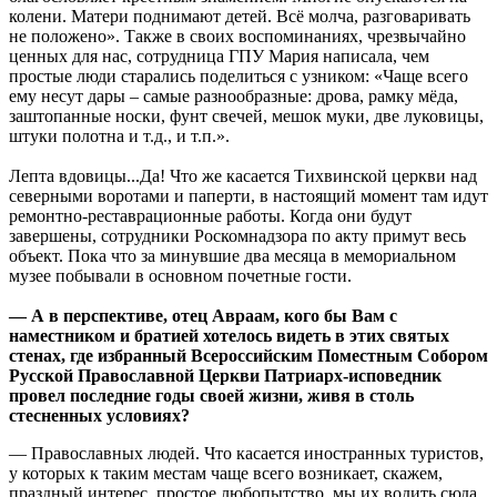
колени. Матери поднимают детей. Всё молча, разговаривать
не положено». Также в своих воспоминаниях, чрезвычайно
ценных для нас, сотрудница ГПУ Мария написала, чем
простые люди старались поделиться с узником: «Чаще всего
ему несут дары – самые разнообразные: дрова, рамку мёда,
заштопанные носки, фунт свечей, мешок муки, две луковицы,
штуки полотна и т.д., и т.п.».
Лепта вдовицы...Да! Что же касается Тихвинской церкви над
северными воротами и паперти, в настоящий момент там идут
ремонтно-реставрационные работы. Когда они будут
завершены, сотрудники Роскомнадзора по акту примут весь
объект. Пока что за минувшие два месяца в мемориальном
музее побывали в основном почетные гости.
— А в перспективе, отец Авраам, кого бы Вам с
наместником и братией хотелось видеть в этих святых
стенах, где избранный Всероссийским Поместным Собором
Русской Православной Церкви Патриарх-исповедник
провел последние годы своей жизни, живя в столь
стесненных условиях?
— Православных людей. Что касается иностранных туристов,
у которых к таким местам чаще всего возникает, скажем,
праздный интерес, простое любопытство, мы их водить сюда