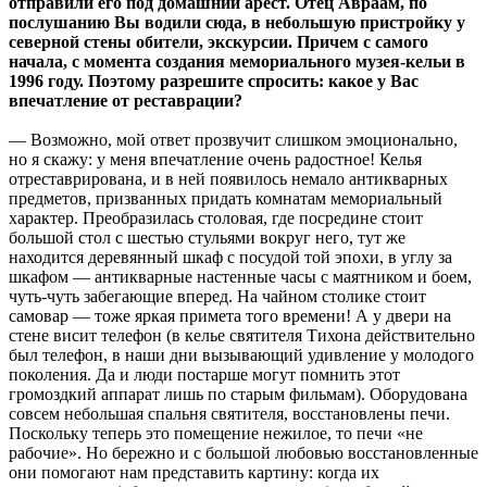
отправили его под домашний арест. Отец Авраам, по
послушанию Вы водили сюда, в небольшую пристройку у
северной стены обители, экскурсии. Причем с самого
начала, с момента создания мемориального музея-кельи в
1996 году. Поэтому разрешите спросить: какое у Вас
впечатление от реставрации?
— Возможно, мой ответ прозвучит слишком эмоционально,
но я скажу: у меня впечатление очень радостное! Келья
отреставрирована, и в ней появилось немало антикварных
предметов, призванных придать комнатам мемориальный
характер. Преобразилась столовая, где посредине стоит
большой стол с шестью стульями вокруг него, тут же
находится деревянный шкаф с посудой той эпохи, в углу за
шкафом — антикварные настенные часы с маятником и боем,
чуть-чуть забегающие вперед. На чайном столике стоит
самовар — тоже яркая примета того времени! А у двери на
стене висит телефон (в келье святителя Тихона действительно
был телефон, в наши дни вызывающий удивление у молодого
поколения. Да и люди постарше могут помнить этот
громоздкий аппарат лишь по старым фильмам). Оборудована
совсем небольшая спальня святителя, восстановлены печи.
Поскольку теперь это помещение нежилое, то печи «не
рабочие». Но бережно и с большой любовью восстановленные
они помогают нам представить картину: когда их