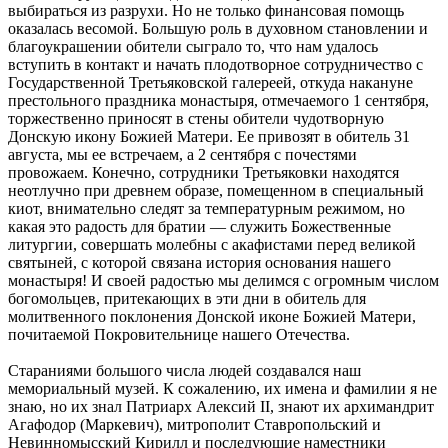
выбираться из разрухи. Но не только финансовая помощь
оказалась весомой. Большую роль в духовном становлении и
благоукрашении обители сыграло то, что нам удалось
вступить в контакт и начать плодотворное сотрудничество с
Государственной Третьяковской галереей, откуда накануне
престольного праздника монастыря, отмечаемого 1 сентября,
торжественно приносят в стены обители чудотворную
Донскую икону Божией Матери. Ее привозят в обитель 31
августа, мы ее встречаем, а 2 сентября с почестями
провожаем. Конечно, сотрудники Третьяковки находятся
неотлучно при древнем образе, помещенном в специальный
киот, внимательно следят за температурным режимом, но
какая это радость для братии — служить Божественные
литургии, совершать молебны с акафистами перед великой
святыней, с которой связана история основания нашего
монастыря! И своей радостью мы делимся с огромным числом
богомольцев, притекающих в эти дни в обитель для
молитвенного поклонения Донской иконе Божией Матери,
почитаемой Покровительнице нашего Отечества.
Стараниями большого числа людей создавался наш
мемориальный музей. К сожалению, их имена и фамилии я не
знаю, но их знал Патриарх Алексий II, знают их архимандрит
Агафодор (Маркевич), митрополит Ставропольский и
Невинномысский Кирилл и последующие наместники