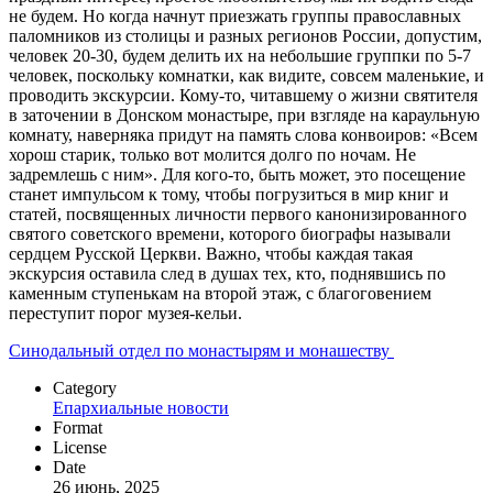
не будем. Но когда начнут приезжать группы православных
паломников из столицы и разных регионов России, допустим,
человек 20-30, будем делить их на небольшие группки по 5-7
человек, поскольку комнатки, как видите, совсем маленькие, и
проводить экскурсии. Кому-то, читавшему о жизни святителя
в заточении в Донском монастыре, при взгляде на караульную
комнату, наверняка придут на память слова конвоиров: «Всем
хорош старик, только вот молится долго по ночам. Не
задремлешь с ним». Для кого-то, быть может, это посещение
станет импульсом к тому, чтобы погрузиться в мир книг и
статей, посвященных личности первого канонизированного
святого советского времени, которого биографы называли
сердцем Русской Церкви. Важно, чтобы каждая такая
экскурсия оставила след в душах тех, кто, поднявшись по
каменным ступенькам на второй этаж, с благоговением
переступит порог музея-кельи.
Синодальный отдел по монастырям и монашеству
Category
Епархиальные новости
Format
License
Date
26 июнь, 2025