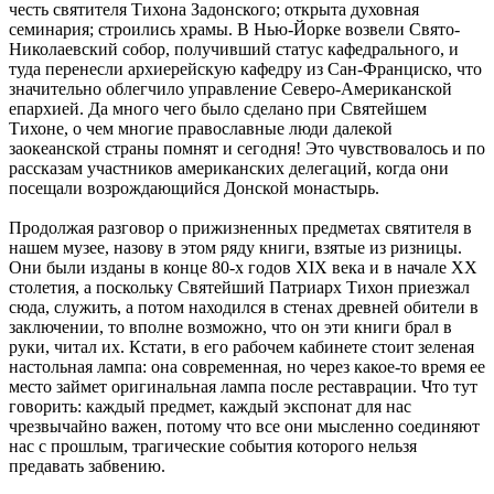
честь святителя Тихона Задонского; открыта духовная
семинария; строились храмы. В Нью-Йорке возвели Свято-
Николаевский собор, получивший статус кафедрального, и
туда перенесли архиерейскую кафедру из Сан-Франциско, что
значительно облегчило управление Северо-Американской
епархией. Да много чего было сделано при Святейшем
Тихоне, о чем многие православные люди далекой
заокеанской страны помнят и сегодня! Это чувствовалось и по
рассказам участников американских делегаций, когда они
посещали возрождающийся Донской монастырь.
Продолжая разговор о прижизненных предметах святителя в
нашем музее, назову в этом ряду книги, взятые из ризницы.
Они были изданы в конце 80-х годов XIX века и в начале XX
столетия, а поскольку Святейший Патриарх Тихон приезжал
сюда, служить, а потом находился в стенах древней обители в
заключении, то вполне возможно, что он эти книги брал в
руки, читал их. Кстати, в его рабочем кабинете стоит зеленая
настольная лампа: она современная, но через какое-то время ее
место займет оригинальная лампа после реставрации. Что тут
говорить: каждый предмет, каждый экспонат для нас
чрезвычайно важен, потому что все они мысленно соединяют
нас с прошлым, трагические события которого нельзя
предавать забвению.