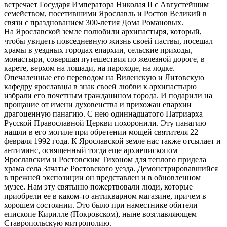
встречает Государя Императора Николая II с Августейшим
семейством, посетившими Ярославль и Ростов Великий в
связи с празднованием 300-летия Дома Романовых.
На Ярославской земле полюбили архипастыря, который,
чтобы увидеть повседневную жизнь своей паствы, посещал
храмы в уездных городах епархии, сельские приходы,
монастыри, совершая путешествия по железной дороге, в
карете, верхом на лошади, на пароходе, на лодке.
Опечаленные его переводом на Виленскую и Литовскую
кафедру ярославцы в знак своей любви к архипастырю
избрали его почетным гражданином города. И подарили на
прощание от имени духовенства и прихожан епархии
драгоценную панагию. С нею одиннадцатого Патриарха
Русской Православной Церкви похоронили. Эту панагию
нашли в его могиле при обретении мощей святителя 22
февраля 1992 года. К Ярославской земле нас также отсылает и
антиминс, освященный тогда еще архиепископом
Ярославским и Ростовским Тихоном для теплого придела
храма села Зачатье Ростовского уезда. Демонстрировавшийся
в прежней экспозиции он представлен и в обновленном
музее. Нам эту святыню пожертвовали люди, которые
приобрели ее в каком-то антикварном магазине, причем в
хорошем состоянии. Это было при наместнике обители
епископе Кирилле (Покровском), ныне возглавляющем
Ставропольскую митрополию.