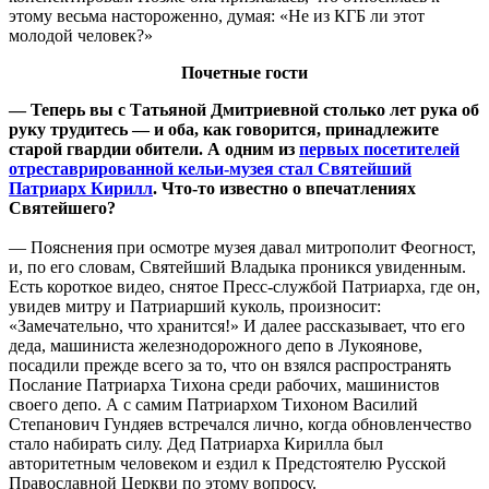
этому весьма настороженно, думая: «Не из КГБ ли этот
молодой человек?»
Почетные гости
— Теперь вы с Татьяной Дмитриевной столько лет рука об
руку трудитесь — и оба, как говорится, принадлежите
старой гвардии обители. А одним из
первых посетителей
отреставрированной кельи-музея стал Святейший
Патриарх Кирилл
. Что-то известно о впечатлениях
Святейшего?
— Пояснения при осмотре музея давал митрополит Феогност,
и, по его словам, Святейший Владыка проникся увиденным.
Есть короткое видео, снятое Пресс-службой Патриарха, где он,
увидев митру и Патриарший куколь, произносит:
«Замечательно, что хранится!» И далее рассказывает, что его
деда, машиниста железнодорожного депо в Лукоянове,
посадили прежде всего за то, что он взялся распространять
Послание Патриарха Тихона среди рабочих, машинистов
своего депо. А с самим Патриархом Тихоном Василий
Степанович Гундяев встречался лично, когда обновленчество
стало набирать силу. Дед Патриарха Кирилла был
авторитетным человеком и ездил к Предстоятелю Русской
Православной Церкви по этому вопросу.