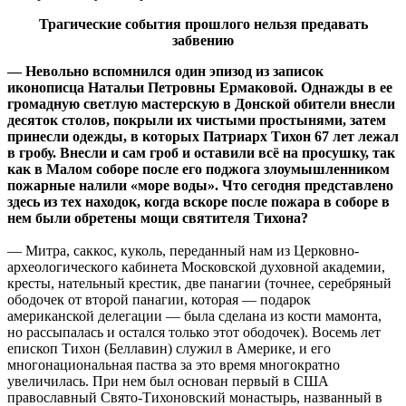
Трагические события прошлого нельзя предавать
забвению
— Невольно вспомнился один эпизод из записок
иконописца Натальи Петровны Ермаковой. Однажды в ее
громадную светлую мастерскую в Донской обители внесли
десяток столов, покрыли их чистыми простынями, затем
принесли одежды, в которых Патриарх Тихон 67 лет лежал
в гробу. Внесли и сам гроб и оставили всё на просушку, так
как в Малом соборе после его поджога злоумышленником
пожарные налили «море воды». Что сегодня представлено
здесь из тех находок, когда вскоре после пожара в соборе в
нем были обретены мощи святителя Тихона?
— Митра, саккос, куколь, переданный нам из Церковно-
археологического кабинета Московской духовной академии,
кресты, нательный крестик, две панагии (точнее, серебряный
ободочек от второй панагии, которая — подарок
американской делегации — была сделана из кости мамонта,
но рассыпалась и остался только этот ободочек). Восемь лет
епископ Тихон (Беллавин) служил в Америке, и его
многонациональная паства за это время многократно
увеличилась. При нем был основан первый в США
православный Свято-Тихоновский монастырь, названный в