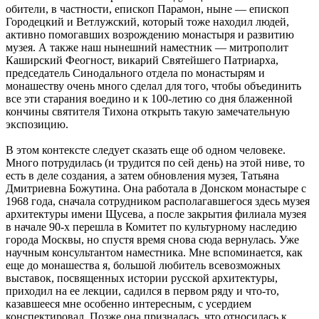
обители, в частности, епископ Парамон, ныне — епископ
Городецкий и Ветлужский, который тоже находил людей,
активно помогавших возрождению монастыря и развитию
музея. А также наш нынешний наместник — митрополит
Каширский Феогност, викарий Святейшего Патриарха,
председатель Синодального отдела по монастырям и
монашеству очень много сделал для того, чтобы объединить
все эти старания воедино и к 100-летию со дня блаженной
кончины святителя Тихона открыть такую замечательную
экспозицию.
В этом контексте следует сказать еще об одном человеке.
Много потрудилась (и трудится по сей день) на этой ниве, то
есть в деле создания, а затем обновления музея, Татьяна
Дмитриевна Божутина. Она работала в Донском монастыре с
1968 года, сначала сотрудником располагавшегося здесь музея
архитектуры имени Щусева, а после закрытия филиала музея
в начале 90-х перешла в Комитет по культурному наследию
города Москвы, но спустя время снова сюда вернулась. Уже
научным консультантом наместника. Мне вспоминается, как
еще до монашества я, большой любитель всевозможных
выставок, посвященных истории русской архитектуры,
приходил на ее лекции, садился в первом ряду и что-то,
казавшееся мне особенно интересным, с усердием
конспектировал. Позже она призналась, что относилась к