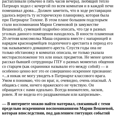
растапливали (обычно в пять часов вечера), любящий тепло
Патриарх ходил с кочергой по всем комнатам и в каждой печи
помешивал дрова... Должен заметить, что в ходе реставрации
удалось вернуть ту историческую планировку, которая была
при Патриархе Тихоне. В этом плане большим подспорьем
стали воспоминания Марии Семеновой (в замужестве
Вешневой), сумевшей подробно описать, что где в разных
уголках данного помещения находилось. В юности пламенная
20-летняя комсомолка Маша охраняла вместе с напарницей и
нарядом красноармейцев подопечного арестанта в период его
так называемого домашнего ареста. Спустя годы она не
только обстановку в комнатах описала, не только указала
месторасположение тех или иных предметов. Не менее ценен
рассказ бывшей сотрудницы ГПУ о разных моментах общения
со старцем (как охранники называли его между собой) — и
особенно ценно вот это ее совершенно искреннее признание:
«...я никак не могу увидеть в Патриархе классового врага.
Умом я понимаю, что он враг, и, очевидно, очень опасный. А
общаясь с ним, ничего вражеского не чувствую. Он
обращается с нами идеально. Всегда внимателен, ласков,
ровен. Я не видела его раздраженным или капризным».
— В интернете можно найти материал, связанный с теми
предельно искренними воспоминаниями Марии Вешневой,
которая впоследствии, под давлением гнетущих событий