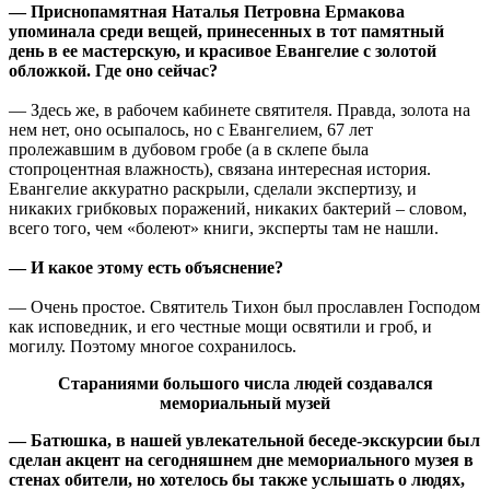
— Приснопамятная Наталья Петровна Ермакова
упоминала среди вещей, принесенных в тот памятный
день в ее мастерскую, и красивое Евангелие с золотой
обложкой. Где оно сейчас?
— Здесь же, в рабочем кабинете святителя. Правда, золота на
нем нет, оно осыпалось, но с Евангелием, 67 лет
пролежавшим в дубовом гробе (а в склепе была
стопроцентная влажность), связана интересная история.
Евангелие аккуратно раскрыли, сделали экспертизу, и
никаких грибковых поражений, никаких бактерий – словом,
всего того, чем «болеют» книги, эксперты там не нашли.
— И какое этому есть объяснение?
— Очень простое. Святитель Тихон был прославлен Господом
как исповедник, и его честные мощи освятили и гроб, и
могилу. Поэтому многое сохранилось.
Стараниями большого числа людей создавался
мемориальный музей
— Батюшка, в нашей увлекательной беседе-экскурсии был
сделан акцент на сегодняшнем дне мемориального музея в
стенах обители, но хотелось бы также услышать о людях,