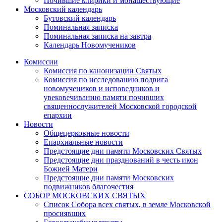
Почившие клирики и монашествующие
Московский календарь
Бутовский календарь
Поминальная записка
Поминальная записка на завтра
Календарь Новомучеников
Комиссии
Комиссия по канонизации Святых
Комиссия по исследованию подвига
новомучеников и исповедников и
увековечиванию памяти почивших
священнослужителей Московской городской
епархии
Новости
Общецерковные новости
Епархиальные новости
Предстоящие дни памяти Московских Святых
Предстоящие дни празднований в честь икон
Божией Матери
Предстоящие дни памяти Московских
подвижников благочестия
СОБОР МОСКОВСКИХ СВЯТЫХ
Список Собора всех святых, в земле Московской
просиявших