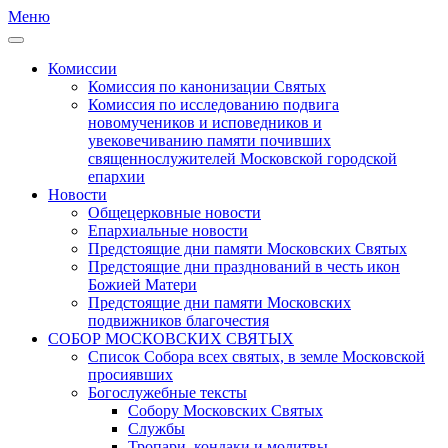
Меню
Комиссии
Комиссия по канонизации Святых
Комиссия по исследованию подвига
новомучеников и исповедников и
увековечиванию памяти почивших
священнослужителей Московской городской
епархии
Новости
Общецерковные новости
Епархиальные новости
Предстоящие дни памяти Московских Святых
Предстоящие дни празднований в честь икон
Божией Матери
Предстоящие дни памяти Московских
подвижников благочестия
СОБОР МОСКОВСКИХ СВЯТЫХ
Список Собора всех святых, в земле Московской
просиявших
Богослужебные тексты
Собору Московских Святых
Службы
Тропари, кондаки и молитвы