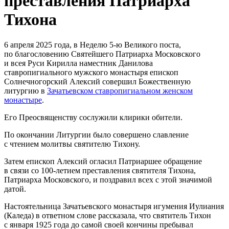
преставления Патриарха
Тихона
6 апреля 2025 года, в Неделю 5-ю Великого поста,
по благословению Святейшего Патриарха Московского
и всея Руси Кирилла наместник Данилова
ставропигиального мужского монастыря епископ
Солнечногорский Алексий совершил Божественную
литургию в
Зачатьевском ставропигиальном женском
монастыре
.
Его Преосвященству сослужили клирики обители.
По окончании Литургии было совершено славление
с чтением молитвы святителю Тихону.
Затем епископ Алексий огласил Патриаршее обращение
в связи со 100-летием преставления святителя Тихона,
Патриарха Московского, и поздравил всех с этой значимой
датой.
Настоятельница Зачатьевского монастыря игумения Иулиания
(Каледа) в ответном слове рассказала, что святитель Тихон
с января 1925 года до самой своей кончины пребывал