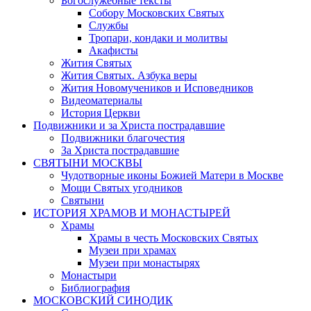
Богослужебные тексты
Собору Московских Святых
Службы
Тропари, кондаки и молитвы
Акафисты
Жития Святых
Жития Святых. Азбука веры
Жития Новомучеников и Исповедников
Видеоматериалы
История Церкви
Подвижники и за Христа пострадавшие
Подвижники благочестия
За Христа пострадавшие
СВЯТЫНИ МОСКВЫ
Чудотворные иконы Божией Матери в Москве
Мощи Святых угодников
Святыни
ИСТОРИЯ ХРАМОВ И МОНАСТЫРЕЙ
Храмы
Храмы в честь Московских Святых
Музеи при храмах
Музеи при монастырях
Монастыри
Библиография
МОСКОВСКИЙ СИНОДИК