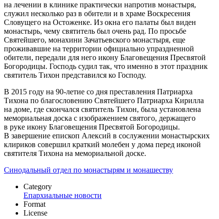
на лечении в клинике практически напротив монастыря,
служил несколько раз в обители и в храме Воскресения
Словущего на Остоженке. Из окна его палаты был виден
монастырь, чему святитель был очень рад. По просьбе
Святейшего, монахини Зачатьевского монастыря, еще
проживавшие на территории официально упраздненной
обители, передали для него икону Благовещения Пресвятой
Богородицы. Господь судил так, что именно в этот праздник
святитель Тихон представился ко Господу.
В 2015 году на 90-летие со дня преставления Патриарха
Тихона по благословению Святейшего Патриарха Кирилла
на доме, где скончался святитель Тихон, была установлена
мемориальная доска с изображением святого, держащего
в руке икону Благовещения Пресвятой Богородицы.
В завершение епископ Алексий в сослужении монастырских
клириков совершил краткий молебен у дома перед иконой
святителя Тихона на мемориальной доске.
Синодальный отдел по монастырям и монашеству
Category
Епархиальные новости
Format
License