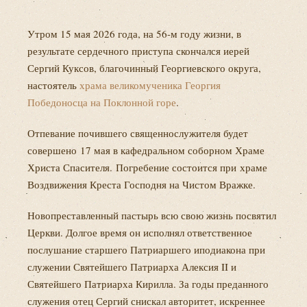
Утром 15 мая 2026 года, на 56-м году жизни, в
результате сердечного приступа скончался иерей
Сергий Куксов, благочинный Георгиевского округа,
настоятель
храма великомученика Георгия
Победоносца на Поклонной горе
.
Отпевание почившего священнослужителя будет
совершено 17 мая в кафедральном соборном Храме
Христа Спасителя. Погребение состоится при храме
Воздвижения Креста Господня на Чистом Вражке.
Новопреставленный пастырь всю свою жизнь посвятил
Церкви. Долгое время он исполнял ответственное
послушание старшего Патриаршего иподиакона при
служении Святейшего Патриарха Алексия II и
Святейшего Патриарха Кирилла. За годы преданного
служения отец Сергий снискал авторитет, искреннее