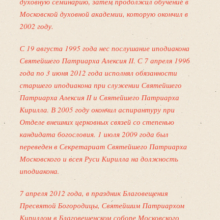
духовную семинарию, затем продолжил обучение в
Московской духовной академии, которую окончил в
2002 году.
С 19 августа 1995 года нес послушание иподиакона
Святейшего Патриарха Алексия II. С 7 апреля 1996
года по 3 июня 2012 года исполнял обязанности
старшего иподиакона при служении Святейшего
Патриарха Алексия II и Святейшего Патриарха
Кирилла. В 2005 году окончил аспирантуру при
Отделе внешних церковных связей со степенью
кандидата богословия. 1 июля 2009 года был
переведен в Секретариат Святейшего Патриарха
Московского и всея Руси Кирилла на должность
иподиакона.
7 апреля 2012 года, в праздник Благовещения
Пресвятой Богородицы, Святейшим Патриархом
Кириллом в Благовещенском соборе Московского