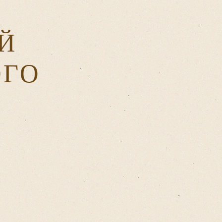
Й
ОГО