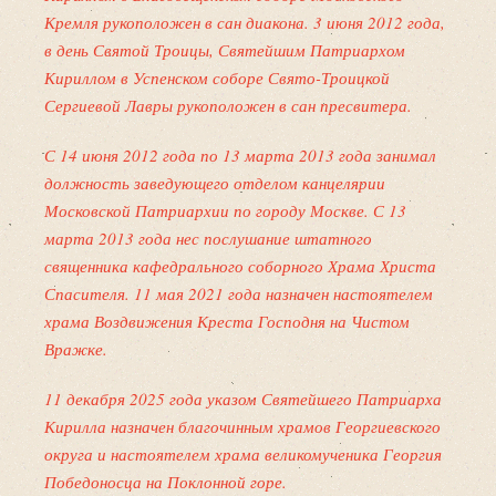
Кремля рукоположен в сан диакона. 3 июня 2012 года,
в день Святой Троицы, Святейшим Патриархом
Кириллом в Успенском соборе Свято-Троицкой
Сергиевой Лавры рукоположен в сан пресвитера.
С 14 июня 2012 года по 13 марта 2013 года занимал
должность заведующего отделом канцелярии
Московской Патриархии по городу Москве. С 13
марта 2013 года нес послушание штатного
священника кафедрального соборного Храма Христа
Спасителя. 11 мая 2021 года назначен настоятелем
храма Воздвижения Креста Господня на Чистом
Вражке.
11 декабря 2025 года указом Святейшего Патриарха
Кирилла назначен благочинным храмов Георгиевского
округа и настоятелем храма великомученика Георгия
Победоносца на Поклонной горе.